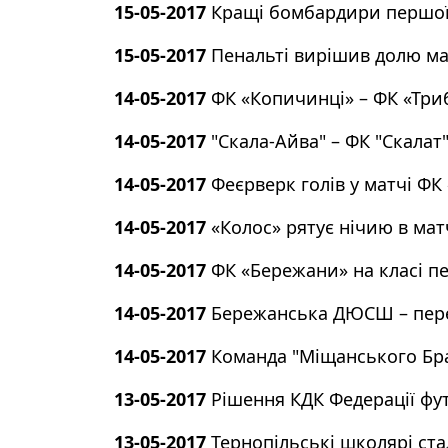
15-05-2017
Кращі бомбардири першої
15-05-2017
Пенальті вирішив долю ма
14-05-2017
ФК «Копичинці» – ФК «Трибу
14-05-2017
"Скала-Айва" – ФК "Скалат"
14-05-2017
Феєрверк голів у матчі ФК
14-05-2017
«Колос» рятує нічию в мат
14-05-2017
ФК «Бережани» на класі п
14-05-2017
Бережанська ДЮСШ – пер
14-05-2017
Команда "Міщанського Бра
13-05-2017
Рішення КДК Федерації фут
13-05-2017
Тернопільські школярі ст