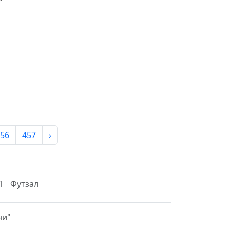
56
457
›
Л
Футзал
ни"