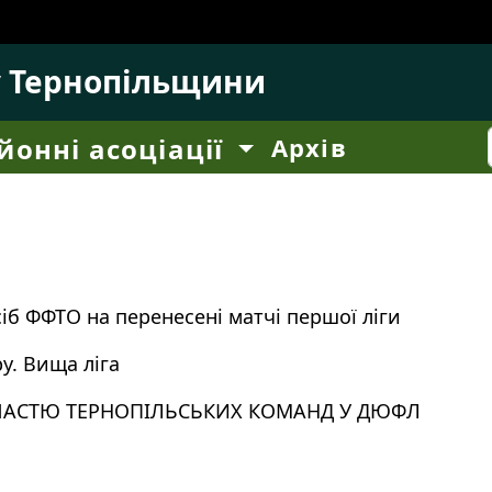
у Тернопільщини
йонні асоціації
Архів
б ФФТО на перенесені матчі першої ліги
у. Вища ліга
УЧАСТЮ ТЕРНОПІЛЬСЬКИХ КОМАНД У ДЮФЛ