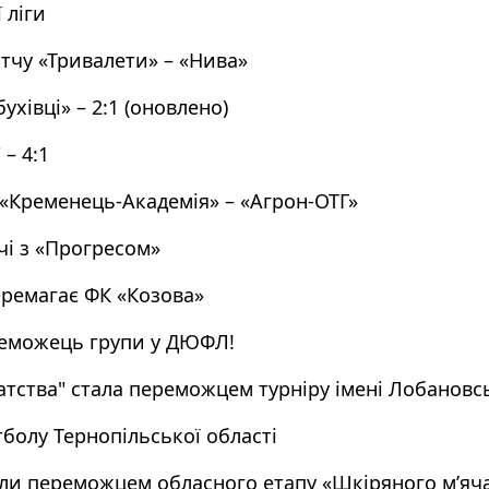
 ліги
тчу «Тривалети» – «Нива»
хівці» – 2:1 (оновлено)
 – 4:1
 «Кременець-Академія» – «Агрон-ОТГ»
чі з «Прогресом»
еремагає ФК «Козова»
еможець групи у ДЮФЛ!
тства" стала переможцем турніру імені Лобановс
болу Тернопільської області
али переможцем обласного етапу «Шкіряного м’яч