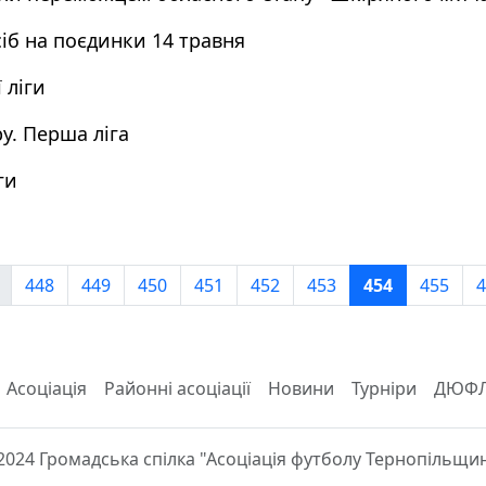
іб на поєдинки 14 травня
 ліги
у. Перша ліга
ги
448
449
450
451
452
453
454
455
4
Асоціація
Районні асоціації
Новини
Турніри
ДЮФ
2024 Громадська спілка "Асоціація футболу Тернопільщи