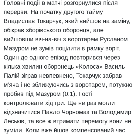
Головні події в матчі розгорнулися після
перерви. На початку другого тайму
Владислав Токарчук, який вийшов на заміну,
обікрав зборівського оборонця, але
вийшовши віч-на-віч з воротарем Русланом
Мазуром не зумів поцілити в рамку воріт.
Один до одного епізод повторився через
кілька хвилин оборонець «Колоса» Василь
Палій зіграв невпевнено, Токарчук забрав
м’яча і не зближуючись з воротарем, потужно
пробив під Мазуром (0:1). Гості
контролювати хід гри. Ще не раз могли
відзначитися Павло Чорномаз та Володимир
Леськів, та все ж втримати перемогу вони не
зуміли. Коли вже йшов компенсований час,