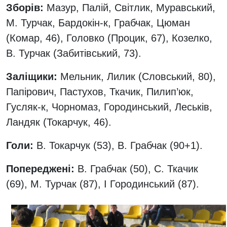
Зборів:
Мазур, Палій, Світлик, Муравський,
М. Турчак, Бардокін-к, Грабчак, Цюман
(Комар, 46), Головко (Процик, 67), Козелко,
В. Турчак (Забитівський, 73).
Заліщики:
Мельник, Лилик (Словський, 80),
Папірович, Пастухов, Ткачик, Пилип’юк,
Гусляк-к, Чорномаз, Городинський, Леськів,
Ландяк (Токарчук, 46).
Голи:
В. Токарчук (53), В. Грабчак (90+1).
Попереджені:
В. Грабчак (50), С. Ткачик
(69), М. Турчак (87), І Городинський (87).