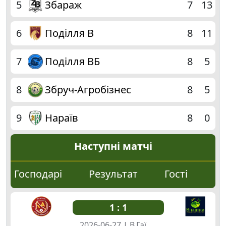
9
5
Збараж
7
13
7
6
Поділля В
8
11
0
7
Поділля ВБ
8
5
8
Збруч-Агробізнес
8
5
Г
9
Нараїв
8
0
Наступні матчі
Господарі
Результат
Гості
1 : 1
2026-06-27 | В.Гаї