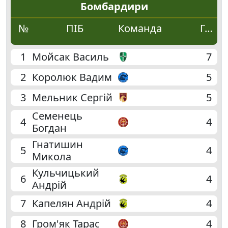
4
Бомбардири
№
ПІБ
Команда
Голи
3
3
1
Мойсак Василь
7
3
2
Королюк Вадим
5
3
Мельник Сергій
5
3
Семенець
4
4
Богдан
Гнатишин
5
4
Микола
Кульчицький
6
4
Андрій
7
Капелян Андрій
4
8
Гром'як Тарас
4