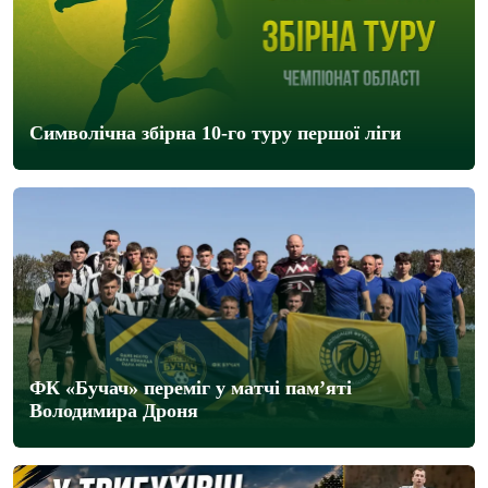
Символічна збірна 10-го туру першої ліги
ФК «Бучач» переміг у матчі пам’яті
Володимира Дроня