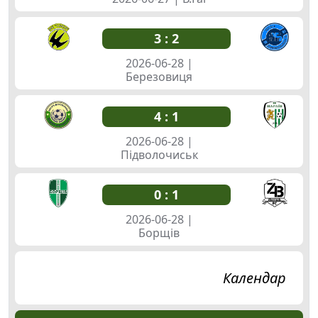
3 : 2
2026-06-28 |
Березовиця
4 : 1
2026-06-28 |
Підволочиськ
0 : 1
Голи
2026-06-28 |
Борщів
11
Календар
5