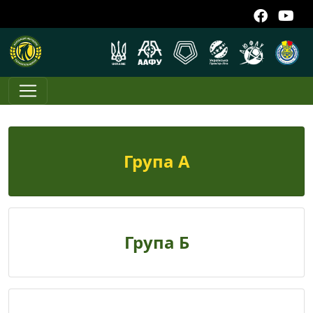
Група А
Група Б