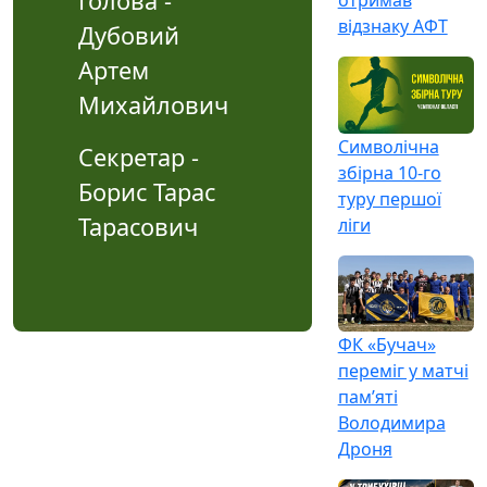
Голова -
відзнаку АФТ
Дубовий
Артем
Михайлович
Символічна
Секретар -
збірна 10-го
Борис Тарас
туру першої
Тарасович
ліги
ФК «Бучач»
переміг у матчі
пам’яті
Володимира
Дроня