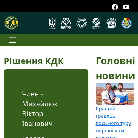
Головні
Рішення КДК
новини
Член -
Михайлюк
Кращий
Віктор
гравець
Іванович
восьмого туру
першої ліги
отримав