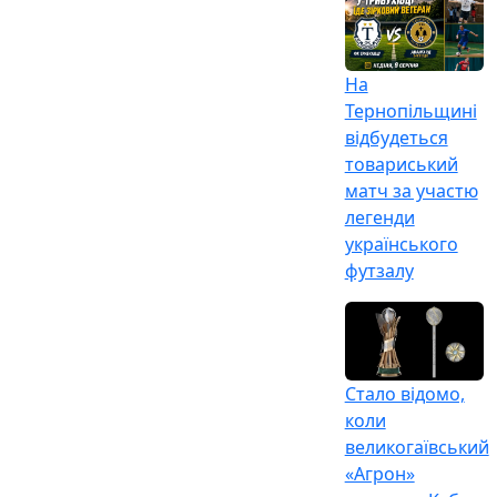
На
Тернопільщині
відбудеться
товариський
матч за участю
легенди
українського
футзалу
Стало відомо,
коли
великогаївський
«Агрон»