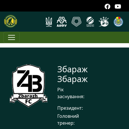
Збараж
Збараж
Рік
заснування:
Президент:
Головний
тренер: