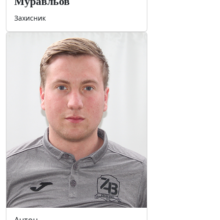
Муравльов
Захисник