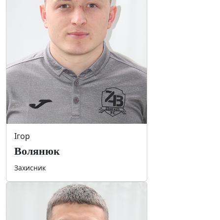
Ігор
Волянюк
Захисник