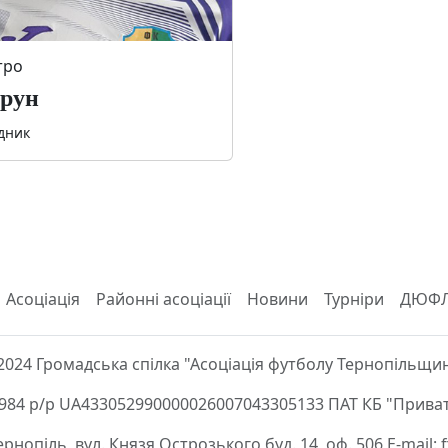
тро
рун
дник
Асоціація
Районні асоціації
Новини
Турніри
ДЮФ
2024 Громадська спілка "Асоціація футболу Тернопільщи
84 р/р UA433052990000026007043305133 ПАТ КБ "Приват
Тернопіль, вул. Князя Острозького буд. 14, оф. 506 E-mail: