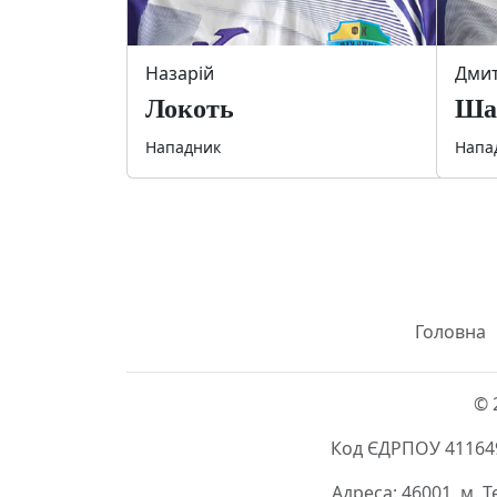
Назарій
Дми
Локоть
Ша
Нападник
Напа
Головна
© 
Код ЄДРПОУ 411649
Адреса: 46001, м. 