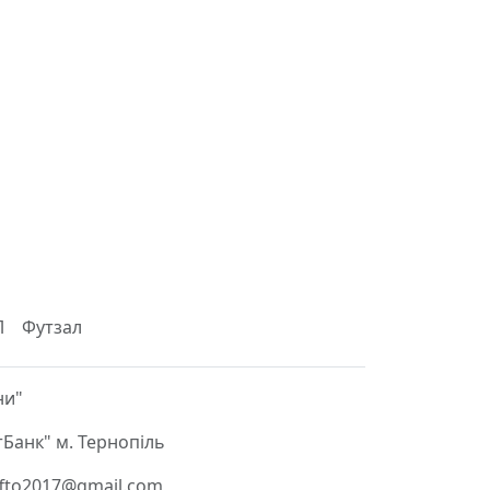
Л
Футзал
ни"
Банк" м. Тернопіль
 ffto2017@gmail.com