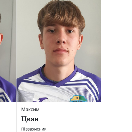
Максим
Цвян
Півзахисник