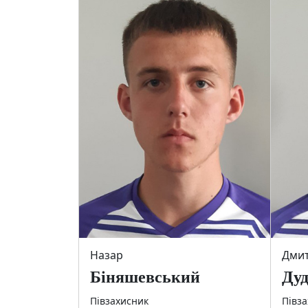
Назар
Дми
Біняшевський
Дуд
Півзахисник
Півз