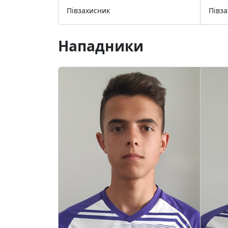
Півзахисник
Півз
Нападники