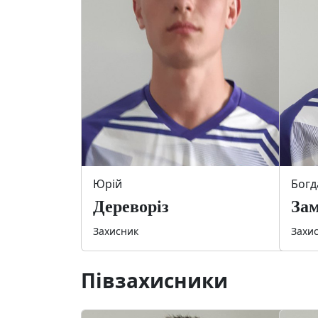
Юрій
Богд
Дереворіз
За
Захисник
Захи
Півзахисники