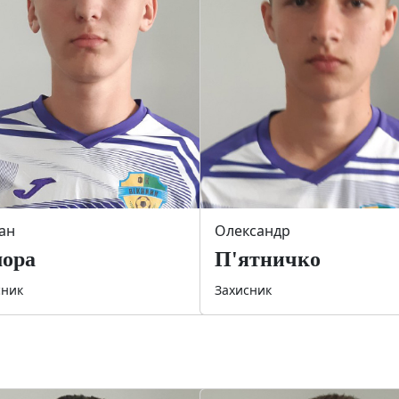
ан
Олександр
мора
П'ятничко
сник
Захисник