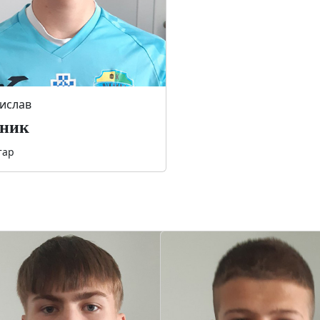
ислав
іник
тар