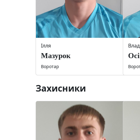
Ілля
Влад
Мазурок
Ос
Воротар
Воро
Захисники