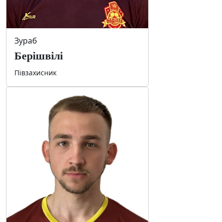
Зураб
Берішвілі
Півзахисник