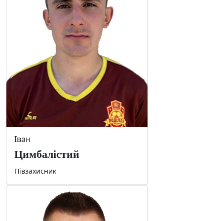
Іван
Цимбалістий
Півзахисник