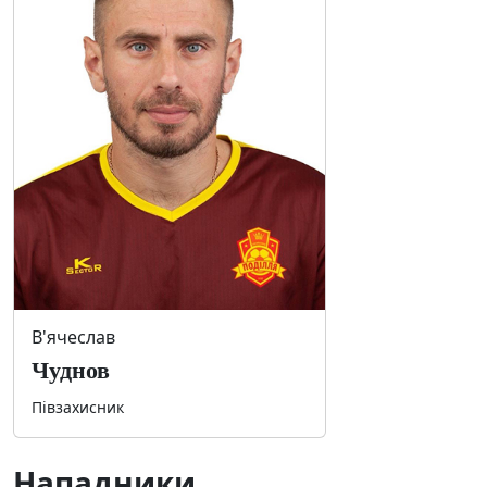
В'ячеслав
Чуднов
Півзахисник
Нападники