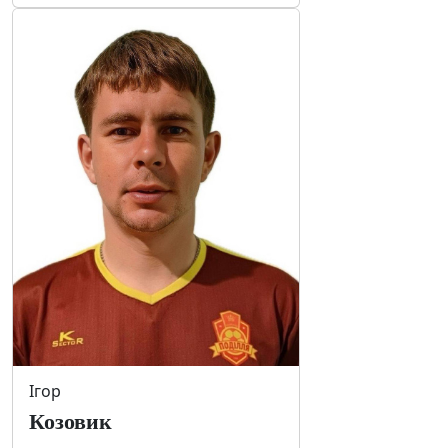
Ігор
Козовик