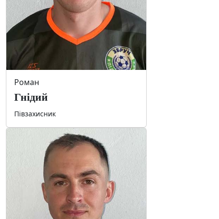
Роман
Гнідий
Півзахисник