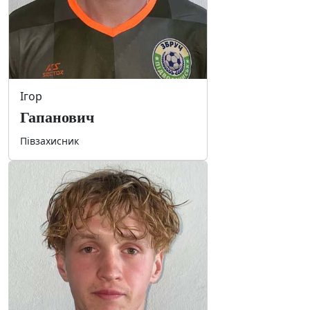
Ігор
Гапанович
Півзахисник