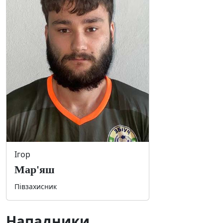
Ігор
Мар'яш
Півзахисник
Нападники