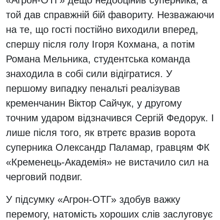
«Агрон-ОТГ» дещо недооцінив суперника, а
той дав справжній бій фавориту. Незважаючи
на те, що гості постійно виходили вперед,
спершу після голу Ігоря Кохмана, а потім
Романа Мельника, студентська команда
знаходила в собі сили відігратися. У
першому випадку пенальті реалізував
кременчанин Віктор Сайчук, у другому
точним ударом відзначився Сергій Федорук. І
лише після того, як втретє вразив ворота
суперника Олександр Паламар, гравцям ФК
«Кременець-Академія» не вистачило сил на
черговий подвиг.
У підсумку «Агрон-ОТГ» здобув важку
перемогу, натомість хороших слів заслуговує