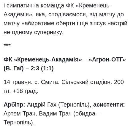
і симпатична команда ФК «Кременець-
Академія», яка, сподіваємося, від матчу до
матчу набиратиме оберти і ще зіпсує настрій
не одному супернику.
***
ФК «Кременець-Акадамія» – «Агрон-ОТГ»
(В. Гаї) – 2:3 (1:1)
14 травня. с. Смига. Сільський стадіон. 200
гл. +18 град.
Арбітр:
Андрій Гах (Тернопіль),
асистенти:
Артем Трач, Вадим Трач (обидва –
Тернопіль).