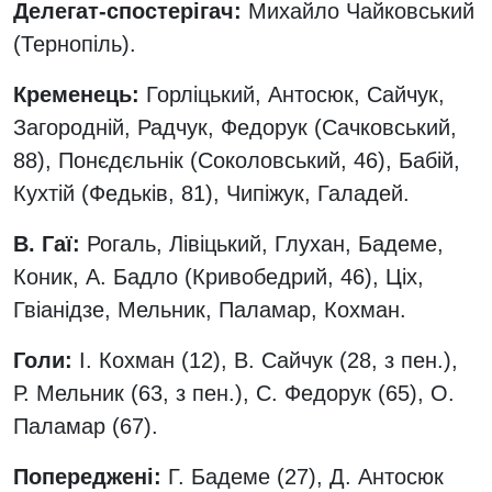
Делегат-спостерігач:
Михайло Чайковський
(Тернопіль).
Кременець:
Горліцький, Антосюк, Сайчук,
Загородній, Радчук, Федорук (Сачковський,
88), Понєдєльнік (Соколовський, 46), Бабій,
Кухтій (Федьків, 81), Чипіжук, Галадей.
В. Гаї:
Рогаль, Лівіцький, Глухан, Бадеме,
Коник, А. Бадло (Кривобедрий, 46), Ціх,
Гвіанідзе, Мельник, Паламар, Кохман.
Голи:
І. Кохман (12), В. Сайчук (28, з пен.),
Р. Мельник (63, з пен.), С. Федорук (65), О.
Паламар (67).
Попереджені:
Г. Бадеме (27), Д. Антосюк