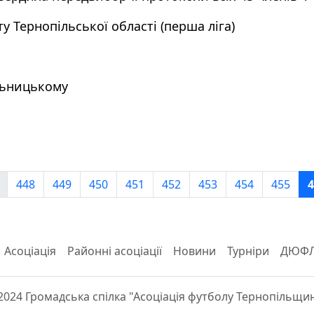
 Тернопільської області (перша ліга)
льницькому
448
449
450
451
452
453
454
455
4
Асоціація
Районні асоціації
Новини
Турніри
ДЮФ
2024 Громадська спілка "Асоціація футболу Тернопільщи