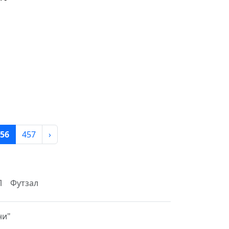
56
457
›
Л
Футзал
ни"