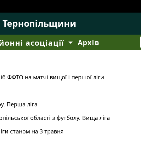
у Тернопільщини
йонні асоціації
Архів
б ФФТО на матчі вищої і першої ліги
у. Перша ліга
пільської області з футболу. Вища ліга
іги станом на 3 травня