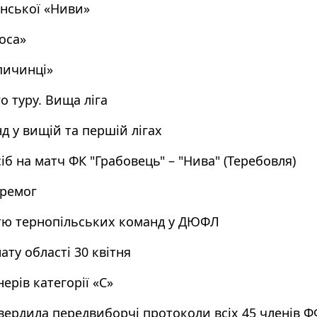
нської «Ниви»
оса»
пичинці»
 туру. Вища ліга
 у вищій та першій лігах
б на матч ФК "Грабовець" – "Нива" (Теребовля)
еремог
стю тернопільських команд у ДЮФЛ
ту області 30 квітня
ерів категорії «С»
атвердила передвиборчі протоколи всіх 45 членів 