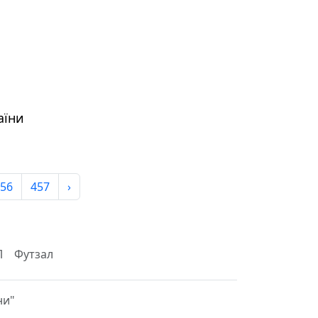
аїни
56
457
›
Л
Футзал
ни"