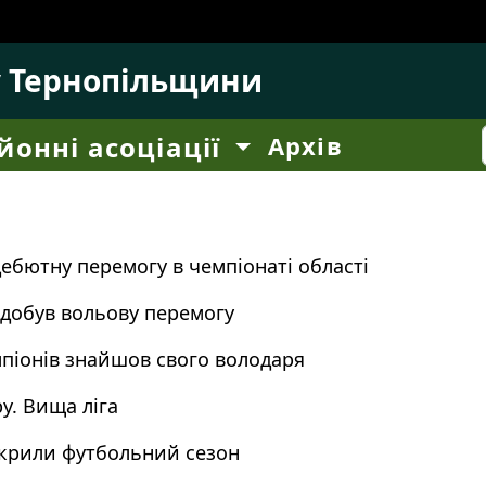
у Тернопільщини
йонні асоціації
Архів
ебютну перемогу в чемпіонаті області
здобув вольову перемогу
піонів знайшов свого володаря
у. Вища ліга
дкрили футбольний сезон