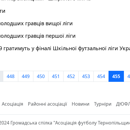
ти
олодших гравців вищої ліги
олодших гравців першої ліги
гратимуть у фіналі Шкільної футзальної ліги Укр
448
449
450
451
452
453
454
455
4
Асоціація
Районні асоціації
Новини
Турніри
ДЮФ
2024 Громадська спілка "Асоціація футболу Тернопільщи