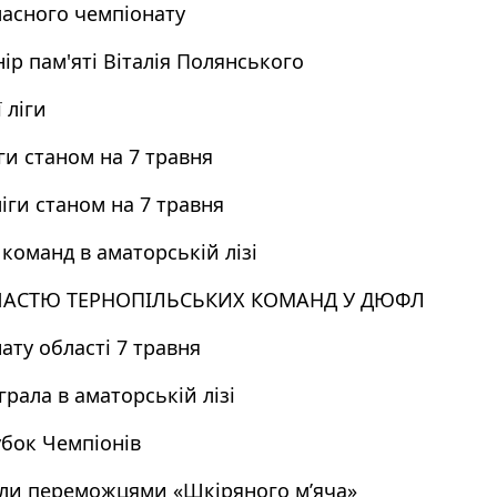
ласного чемпіонату
ір пам'яті Віталія Полянського
 ліги
ги станом на 7 травня
іги станом на 7 травня
оманд в аматорській лізі
УЧАСТЮ ТЕРНОПІЛЬСЬКИХ КОМАНД У ДЮФЛ
ату області 7 травня
рала в аматорській лізі
убок Чемпіонів
али переможцями «Шкіряного м’яча»