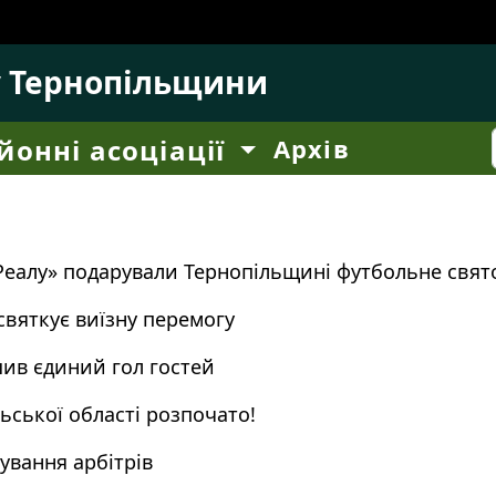
у Тернопільщини
йонні асоціації
Архів
еалу» подарували Тернопільщині футбольне свят
вяткує виїзну перемогу
шив єдиний гол гостей
ської області розпочато!
ування арбітрів