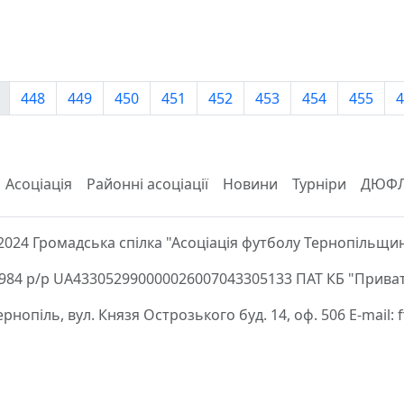
448
449
450
451
452
453
454
455
4
Асоціація
Районні асоціації
Новини
Турніри
ДЮФ
2024 Громадська спілка "Асоціація футболу Тернопільщи
84 р/р UA433052990000026007043305133 ПАТ КБ "Приват
Тернопіль, вул. Князя Острозького буд. 14, оф. 506 E-mail: