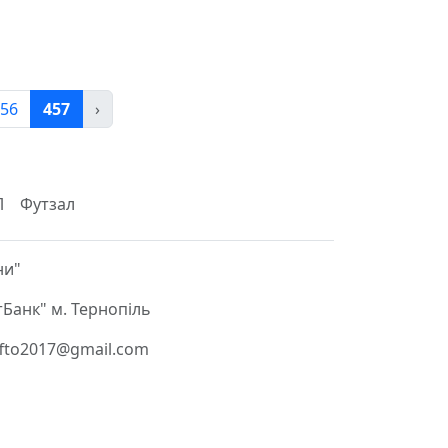
56
457
›
Л
Футзал
ни"
Банк" м. Тернопіль
 ffto2017@gmail.com