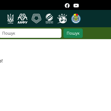
Пошук
о!