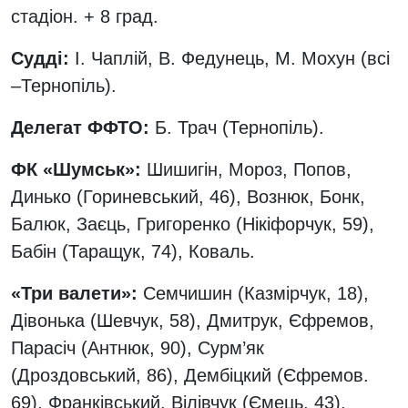
стадіон. + 8 град.
Судді:
І. Чаплій, В. Федунець, М. Мохун (всі
–Тернопіль).
Делегат ФФТО:
Б. Трач (Тернопіль).
ФК «Шумськ»:
Шишигін, Мороз, Попов,
Динько (Гориневський, 46), Вознюк, Бонк,
Балюк, Заєць, Григоренко (Нікіфорчук, 59),
Бабін (Таращук, 74), Коваль.
«Три валети»:
Семчишин (Казмірчук, 18),
Дівонька (Шевчук, 58), Дмитрук, Єфремов,
Парасіч (Антнюк, 90), Сурм’як
(Дроздовський, 86), Дембіцкий (Єфремов.
69), Франківський, Вілівчук (Ємець, 43),