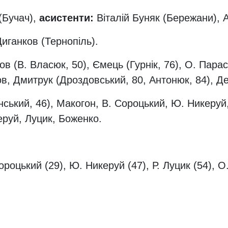
Бучач),
асистенти:
Віталій Буняк (Бережани), 
иганков (Тернопіль).
в (В. Власюк, 50), Ємець (Гурнік, 76), О. Парас
ов, Дмитрук (Дроздовський, 80, Антонюк, 84), Де
ький, 46), Макогон, В. Сороцький, Ю. Никеруй, 
еруй, Луцик, Боженко.
Сороцький (29),
Ю. Никеруй (47), Р. Луцик (54), О