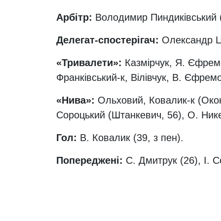
Арбітр:
Володимир Пиндиківський (
Делегат-спостерігач:
Олександр Ц
«Тривалети»:
Казмірчук, Я. Єфремо
Франківський-к, Вілівчук, В. Єфрем
«Нива»:
Ольховий, Ковалик-к (Оконс
Сороцький (Штанкевич, 56), О. Ник
Гол:
В. Ковалик (39, з пен).
Попереджені:
С. Дмитрук (26), І. 