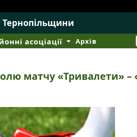
у Тернопільщини
йонні асоціації
Архів
долю матчу «Тривалети» –