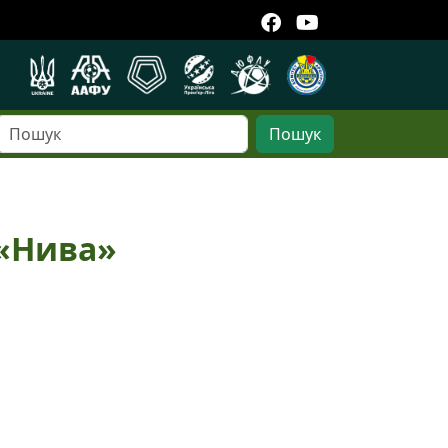
Пошук
 «Нива»