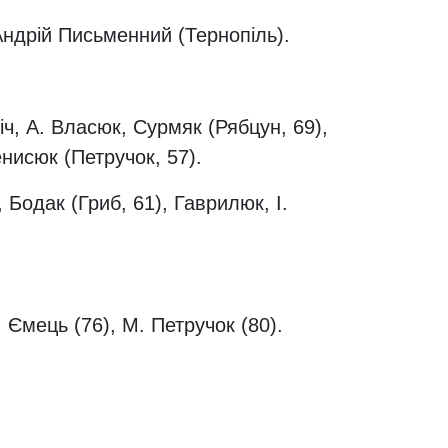
Андрій Письменний (Тернопіль).
іч, А. Власюк, Сурмяк (Рябцун, 69),
нисюк (Петручок, 57).
Бодак (Гриб, 61), Гаврилюк, І.
. Ємець (76), М. Петручок (80).