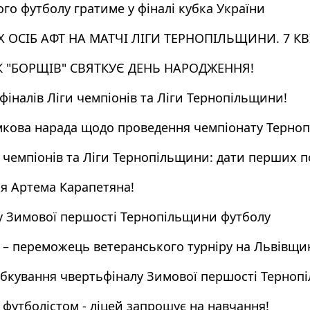
о футболу гратиме у фіналі кубка України
ОСІБ АФТ НА МАТЧІ ЛІГИ ТЕРНОПІЛЬЩИНИ. 7 КВ
 "БОРЩІВ" СВЯТКУЄ ДЕНЬ НАРОДЖЕННЯ!
фіналів Ліги чемпіонів та Ліги Тернопільщини!
умкова нарада щодо проведення чемпіонату Тернопі
 чемпіонів та Ліги Тернопільщини: дати перших п
я Артема Карапетяна!
у Зимової першості Тернопільщини футболу
 – переможець ветеранського турніру на Львівщи
ебкування чвертьфіналу Зимової першості Терноп
футболістом - ліцей запрошує на навчання!