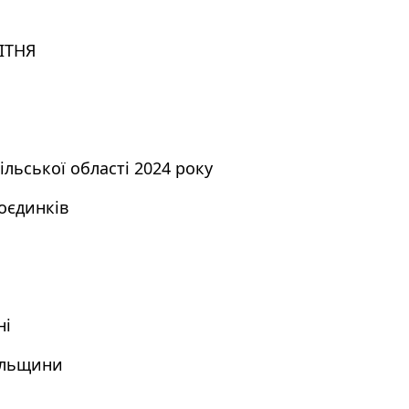
ІТНЯ
льської області 2024 року
оєдинків
ні
ільщини