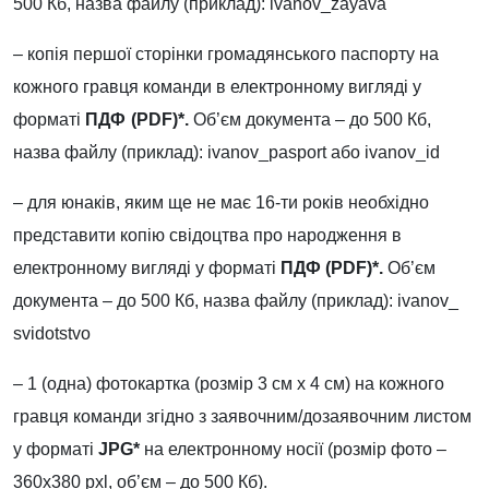
500 Кб, назва файлу (приклад):
ivanov
_zayava
– копія першої сторінки громадянського паспорту на
кожного гравця команди в електронному вигляді у
форматі
ПДФ
(PDF)*.
Об’єм документа – до 500 Кб,
назва файлу (приклад):
ivanov
_
pasport
або
ivanov
_
id
– для юнаків, яким ще не має 16-ти років необхідно
представити копію свідоцтва про народження в
електронному вигляді у форматі
ПДФ (PDF)*.
Об’єм
документа – до 500 Кб, назва файлу (приклад):
ivanov
_
svidotstvo
– 1 (одна) фотокартка (розмір 3 см х 4 см) на кожного
гравця команди згідно з заявочним
/дозаявочним
листом
у форматі
JPG*
на електронному носії (розмір фото –
360х380 pxl, об’єм – до 500 Кб).