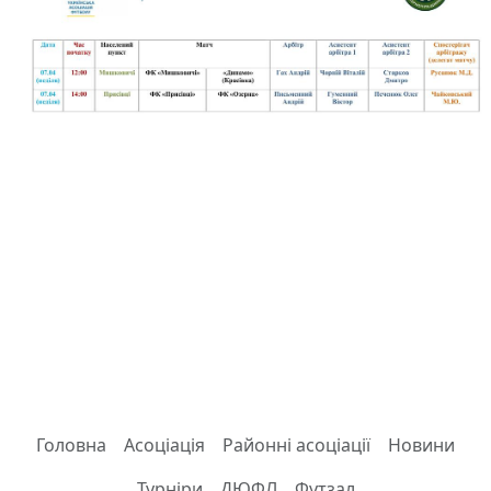
Головна
Асоціація
Районні асоціації
Новини
Турніри
ДЮФЛ
Футзал