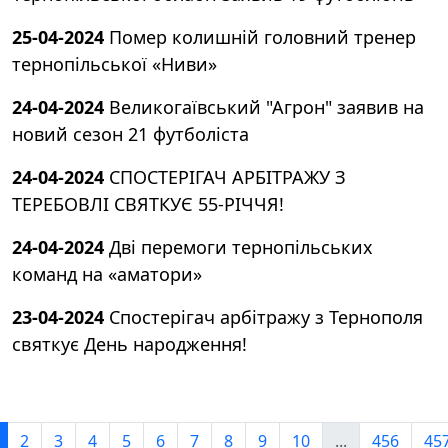
25-04-2024
Помер колишній головний тренер
тернопільської «Ниви»
24-04-2024
Великогаївський "Агрон" заявив на
новий сезон 21 футболіста
24-04-2024
СПОСТЕРІГАЧ АРБІТРАЖУ З
ТЕРЕБОВЛІ СВЯТКУЄ 55-РІЧЧЯ!
24-04-2024
Дві перемоги тернопільських
команд на «аматори»
23-04-2024
Спостерігач арбітражу з Тернополя
святкує День народження!
2
3
4
5
6
7
8
9
10
...
456
45