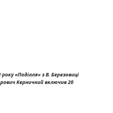
року «Поділля» з В. Березовиці
горович Керничний включив 20