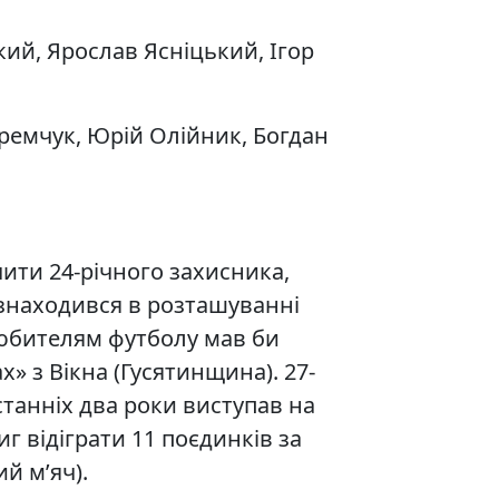
ий, Ярослав Ясніцький, Ігор
емчук, Юрій Олійник, Богдан
ити 24-річного захисника,
ь знаходився в розташуванні
любителям футболу мав би
» з Вікна (Гусятинщина). 27-
танніх два роки виступав на
г відіграти 11 поєдинків за
й м’яч).