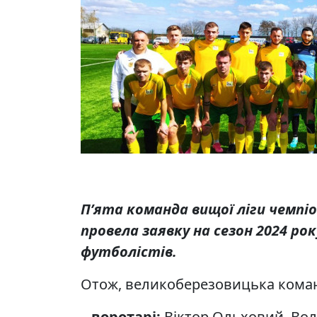
П’ята команда вищої ліги чемпіо
провела заявку на сезон 2024 ро
футболістів.
Отож, великоберезовицька команд
–
воротарі:
Віктор Ольховий, Во