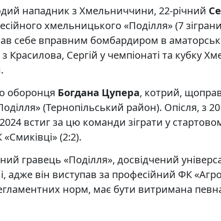
одий нападник з Хмельниччини, 22-річний
Се
ійного хмельницького «Поділля» (7 зіграних 
вав себе вправним бомбардиром в аматорськ
 з Красилова, Сергій у чемпіонаті та кубку Хм
.
го оборонця
Богдана Цупера
, котрий, щопра
Поділля» (Тернопільський район). Опісля, з 20
-2024 встиг за цю команди зіграти у стартовом
«Смиківці» (2:2).
ний гравець «Поділля», досвідчений універс
, адже він виступав за професійний ФК «Агро
 регламентних норм, має бути витримана певна