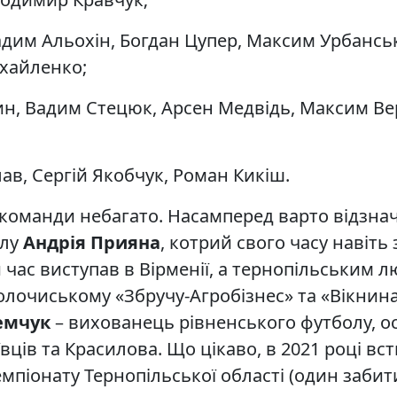
дим Альохін, Богдан Цупер, Максим Урбанськ
ихайленко;
, Вадим Стецюк, Арсен Медвідь, Максим Вер
в, Сергій Якобчук, Роман Кикіш.
команди небагато. Насамперед варто відзнач
олу
Андрія Прияна
, котрий свого часу навіт
час виступав в Вірменії, а тернопільським 
олочиському «Збручу-Агробізнес» та «Вікнинах
емчук
– вихованець рівненського футболу, ос
ців та Красилова. Що цікаво, в 2021 році всти
емпіонату Тернопільської області (один забити