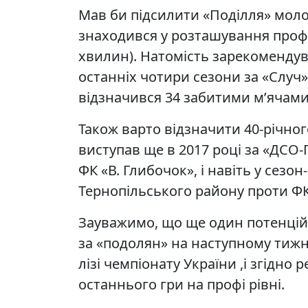
Мав би підсилити «Поділля» мол
знаходився у розташування профес
хвилин). Натомість зарекоменду
останніх чотири сезони за «Случ»
відзначився 34 забитими м’ячами
Також варто відзначити 40-річно
виступав ще в 2017 році за «ДСО-
ФК «В. Глибочок», і навіть у сезон
Тернопільського району проти ФК 
Зауважимо, що ще один потенцій
за «подолян» на наступному тижні
лізі чемпіонату України ,і згідно
останнього гри на профі рівні.