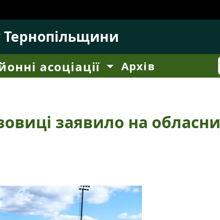
у Тернопільщини
йонні асоціації
Архів
езовиці заявило на обласн