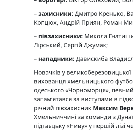
–
захисники:
Дмитро Кренько, Ва
Копцюх, Андрій Приян, Роман М
–
півзахисники:
Микола Гнатишин
Лірський, Сергій Джумак;
–
нападники:
Давискиба Владисла
Новачків у великоберезовицької 
вихованця хмельницького футб
одеського «Чорноморця», певний 
запам’ятався за виступами в підв
річний півзахисник
Максим Вер
Хмельниччині за команди з Дунаїв
підгаєцьку «Ниву» у першій лізі ч