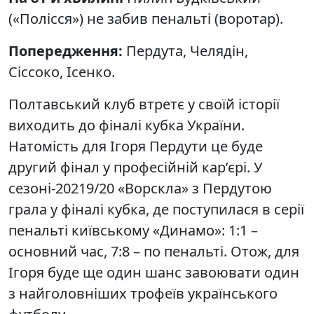
(«Полісся») не забив пенальті (воротар).
Попередження:
Пердута, Челядін,
Сіссоко, Ісенко.
Полтавський клуб втретє у своїй історії
виходить до фіналі кубка України.
Натомість для Ігоря Пердути це буде
другий фінал у професійній кар’єрі. У
сезоні-20219/20 «Ворскла» з Пердутою
грала у фіналі кубка, де поступилася в серії
пенальті київському «Динамо»: 1:1 –
основний час, 7:8 – по пенальті. Отож, для
Ігоря буде ще один шанс завоювати один
з найголовніших трофеїв українського