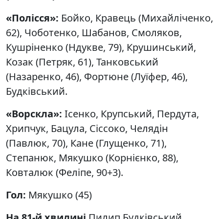
«Полісся»:
Бойко, Кравець (Михайліченко,
62), Чоботенко, Шабанов, Смоляков,
Кушріненко (Ндукве, 79), Крушинський,
Козак (Петряк, 61), Танковський
(Назаренко, 46), Фортюне (Луїфер, 46),
Будківський.
«Ворскла»:
Ісенко, Крупський, Пердута,
Хрипчук, Бацула, Сіссоко, Челядін
(Павлюк, 70), Кане (Глущенко, 71),
Степанюк, Мякушко (Корнієнко, 88),
Ковталюк (Феліпе, 90+3).
Гол:
Мякушко (45)
На 81-й хвилині
Пилип Будківський