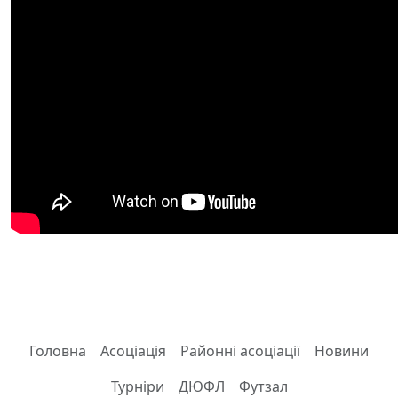
Головна
Асоціація
Районні асоціації
Новини
Турніри
ДЮФЛ
Футзал