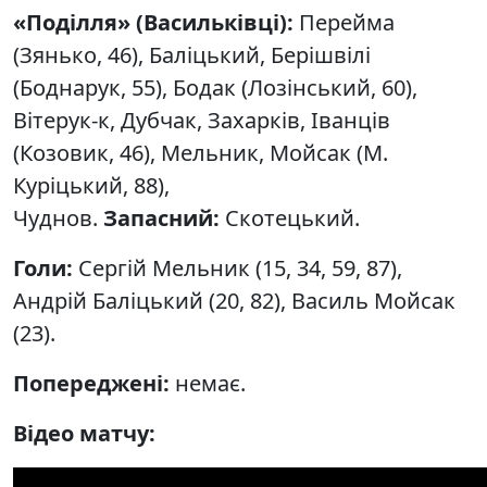
«Поділля» (Васильківці):
Перейма
(Зянько, 46), Баліцький, Берішвілі
(Боднарук, 55), Бодак (Лозінський, 60),
Вітерук-к, Дубчак, Захарків, Іванців
(Козовик, 46), Мельник, Мойсак (М.
Куріцький, 88),
Чуднов.
Запасний:
Скотецький.
Голи:
Сергій Мельник (15, 34, 59, 87),
Андрій Баліцький (20, 82), Василь Мойсак
(23).
Попереджені:
немає.
Відео матчу: