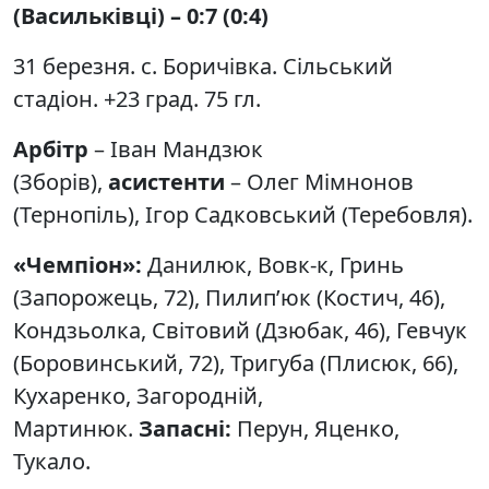
(Васильківці)
– 0
:
7 (0
:
4)
31 березня. с. Боричівка. Сільський
стадіон. +23 град. 75 гл.
Арбітр
– Іван Мандзюк
(Зборів),
асистенти
– Олег Мімнонов
(Тернопіль), Ігор Садковський (Теребовля).
«Чемпіон»:
Данилюк, Вовк-к, Гринь
(Запорожець, 72), Пилип’юк (Костич, 46),
Кондзьолка, Світовий (Дзюбак, 46), Гевчук
(Боровинський, 72), Тригуба (Плисюк, 66),
Кухаренко, Загородній,
Мартинюк.
Запасні:
Перун, Яценко,
Тукало.