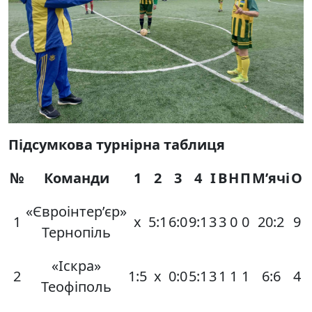
Підсумкова турнірна таблиця
№
Команди
1
2
3
4
І
В
Н
П
М’ячі
О
«Євроінтер’єр»
1
х
5:1
6:0
9:1
3
3
0
0
20:2
9
Тернопіль
«Іскра»
2
1:5
х
0:0
5:1
3
1
1
1
6:6
4
Теофіполь