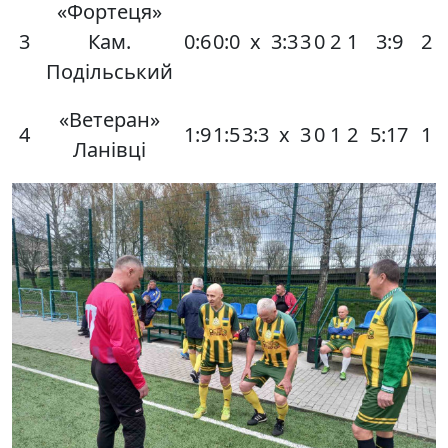
«Фортеця»
3
Кам.
0:6
0:0
х
3:3
3
0
2
1
3:9
2
Подільський
«Ветеран»
4
1:9
1:5
3:3
х
3
0
1
2
5:17
1
Ланівці