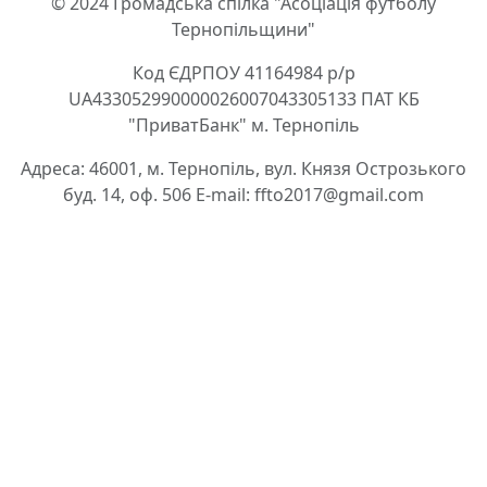
© 2024 Громадська спілка "Асоціація футболу
Тернопільщини"
Код ЄДРПОУ 41164984 р/р
UA433052990000026007043305133 ПАТ КБ
"ПриватБанк" м. Тернопіль
Адреса: 46001, м. Тернопіль, вул. Князя Острозького
буд. 14, оф. 506 E-mail: ffto2017@gmail.com