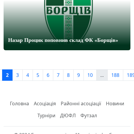
Назар Процик поповнив склад ФК «Борщів»
2
3
4
5
6
7
8
9
10
...
188
18
Головна
Асоціація
Районні асоціації
Новини
Турніри
ДЮФЛ
Футзал