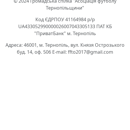
© 2024 Громадська спілка "Асоціація футболу
Тернопільщини"
Код ЄДРПОУ 41164984 р/р
UA433052990000026007043305133 ПАТ КБ
"ПриватБанк" м. Тернопіль
Адреса: 46001, м. Тернопіль, вул. Князя Острозького
буд. 14, оф. 506 E-mail: ffto2017@gmail.com