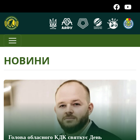
НОВИНИ
Голова обласного КДК святкує День