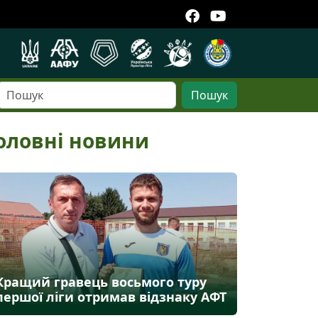
Пошук
оловні новини
Кращий гравець восьмого туру
першої ліги отримав відзнаку АФТ