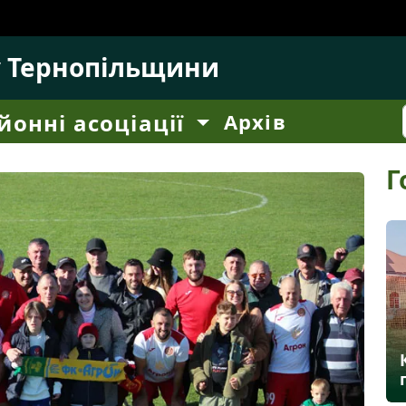
у Тернопільщини
йонні асоціації
Архів
Г