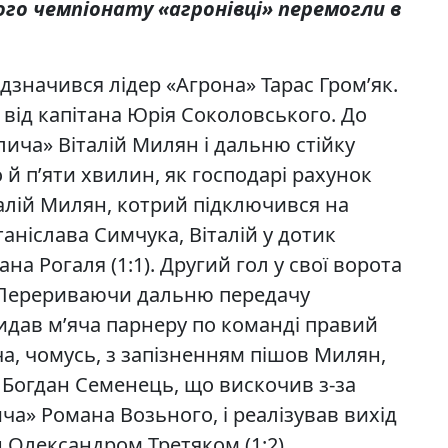
ого чемпіонату «агронівці» перемогли в
дзначився лідер «Агрона» Тарас Гром’як.
 від капітана Юрія Соколовського. До
лича» Віталій Милян і дальню стійку
 й п’яти хвилин, як господарі рахунок
талій Милян, котрий підключився на
таніслава Симчука, Віталій у дотик
ана Рогаля (1:1). Другий гол у свої ворота
 Перериваючи дальню передачу
кидав м’яча парнеру по команді правий
а, чомусь, з запізненням пішов Милян,
 Богдан Семенець, що вискочив з-за
ча» Романа Возьного, і реалізував вихід
н Олександром Третяком (1:2).