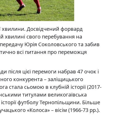
2-ї хвилини. Досвідчений форвард
й хвилині свого перебування на
 передачу Юрія Соколовського та забив
актично всі питання про переможця
ди після цієї перемоги набрав 47 очок і
вного конкурента – заліщицького
га стала сьомою в клубній історії (2017-
піонськими титулами великогаївська
 історії футболу Тернопільщини. Більше
ацького «Колоса» – вісім (1966-73 рр.).