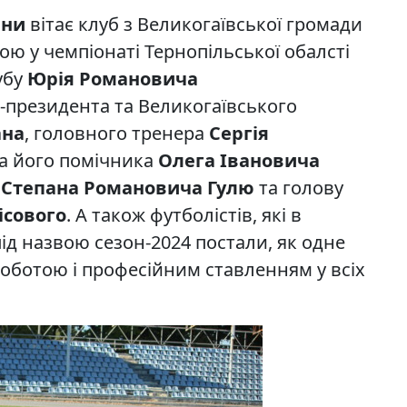
ини
вітає клуб з Великогаївської громади
ою у чемпіонаті Тернопільської обалсті
убу
Юрія Романовича
-президента та Великогаївського
ана
, головного тренера
Сергія
а його помічника
Олега Івановича
и
Степана Романовича Гулю
та голову
ісового
. А також футболістів, які в
д назвою сезон-2024 постали, як одне
роботою і професійним ставленням у всіх