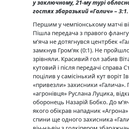
у заключному, 21-му турі обласн
гостях збаразький «Галич» – 3:1.
Першим у чемпіонському матчі ві
Пішла передача з правого флангу
м’яча не дотягнувся центрбек «Га
замкнув Гром’як (0:1). Не пройшло
зрівняли. Красивий гол забив Ві
кутовий і після передачі справа С
поцілив у самісінький кут воріт Ів
«привезли» захисники «Галича».
«агронівця» Руслана Луцика, від
оборонець Назарій Бобко. До м’яч
якого обікрав нападник «Агрона»
спини ще одного захисника «Гали
віч-на-віч з голкіпером збаражча