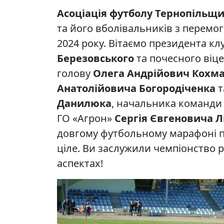
Асоціація футболу Тернопільщ
та його вболівальників з перемог
2024 року. Вітаємо президента кл
Березовського
та почесного віце
голову
Олега Андрійович Кохм
Анатолійовича Богородіченка
т
Данилюка
, начальника команд
ГО «Агрон»
Сергія Євгеновича Л
довгому футбольному марафоні пі
ціле. Ви заслужили чемпіонство 
аспектах!