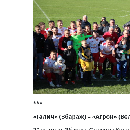
***
«Галич» (Збараж) – «Агрон» (Вел
20 жовтня. Збараж. Стадіон «Колос»