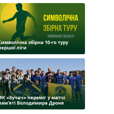
Символічна збірна 10-го туру
першої ліги
ФК «Бучач» переміг у матчі
пам’яті Володимира Дроня