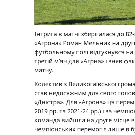
Інтрига в матчі зберігалася до 8
«Агрона» Роман Мельник на другі
футбольному полі відгукнувся на
третій м’яч для «Агрна» і зняв ф
матчу.
Колектив з Великогаївської грома
став недосяжним для свого голо
«Дністра». Для «Агрона» ця перемо
2019 рр. та 2021-24 рр.) і за чем
команда вийшла на друге місце в
чемпіонських перемог є лише в буч