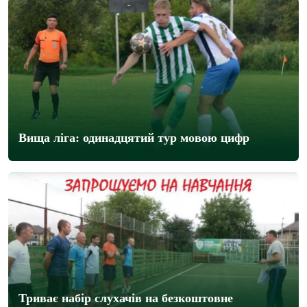
Вища ліга: одинадцятий тур мовою цифр
Триває набір слухачів на безкоштовне