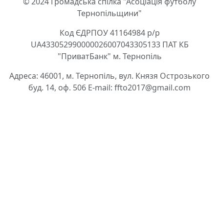
© 2024 Громадська спілка "Асоціація футболу
Тернопільщини"
Код ЄДРПОУ 41164984 р/р
UA433052990000026007043305133 ПАТ КБ
"ПриватБанк" м. Тернопіль
Адреса: 46001, м. Тернопіль, вул. Князя Острозького
буд. 14, оф. 506 E-mail: ffto2017@gmail.com