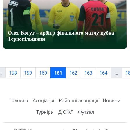
Олег Когут – арбітр фінального матчу кубка
Тернопільщини
..
158
159
160
161
162
163
164
...
1
Головна
Асоціація
Районні асоціації
Новини
Турніри
ДЮФЛ
Футзал