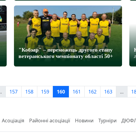
"Кобзар" – переможець другого етапу
ветеранського чемпіонату області 50+
..
157
158
159
160
161
162
163
...
1
Асоціація
Районні асоціації
Новини
Турніри
ДЮФ