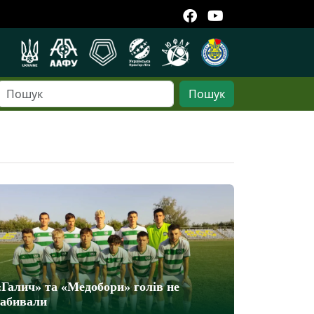
Пошук
«Галич» та «Медобори» голів не
забивали