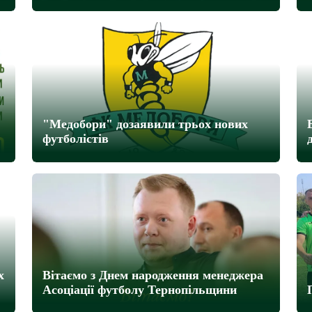
"Медобори" дозаявили трьох нових
футболістів
х
Вітаємо з Днем народження менеджера
Асоціації футболу Тернопільщини