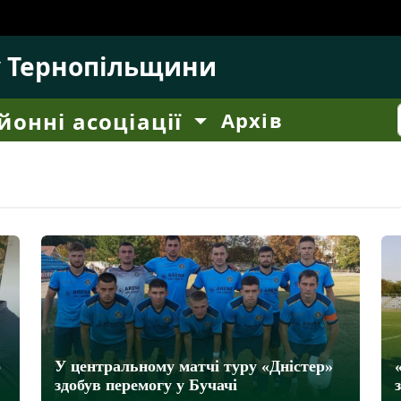
у Тернопільщини
йонні асоціації
Архів
о
У центральному матчі туру «Дністер»
здобув перемогу у Бучачі