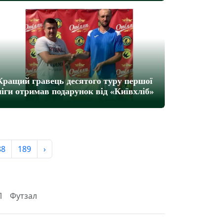
Кращий гравець десятого туру першої
ліги отримав подарунок від «Київхліб»
88
189
›
Л
Футзал