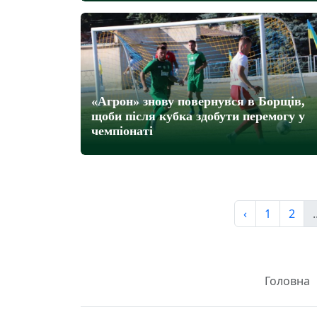
«Агрон» знову повернувся в Борщів,
щоби після кубка здобути перемогу у
чемпіонаті
‹
1
2
.
Головна