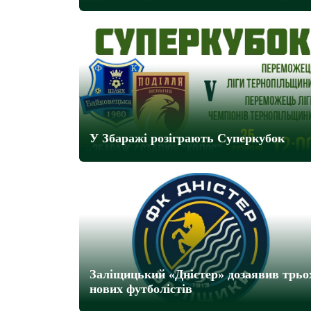
У Збаражі розіграють Суперкубок
Заліщицький «Дністер» дозаявив трьо
нових футболістів