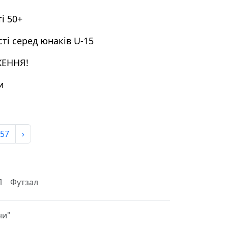
і 50+
ті серед юнаків U-15
ЖЕННЯ!
и
57
›
Л
Футзал
ни"