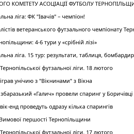
ГО КОМІТЕТУ АСОЦІАЦІЇ ФУТБОЛУ ТЕРНОПІЛЬЩ
ьна ліга: ФК "Івачів" – чемпіон!
лістів ветеранського футзального чемпіонату Те
опільщини: 4-6 тури у «срібній лізі»
льна ліга. 15 тур: результати, таблиця, бомбарди
Тернопільської футзальної ліги. 18 лютого
іграв унічию з "Вікнинами" з Вікна
збаразький «Галич» провели спаринг у Боричівці
вік-енд проведуть одразу кілька спарингів
 Зимової першості Тернопільщини
Тернопільської футзальної ліги. 17 лютого