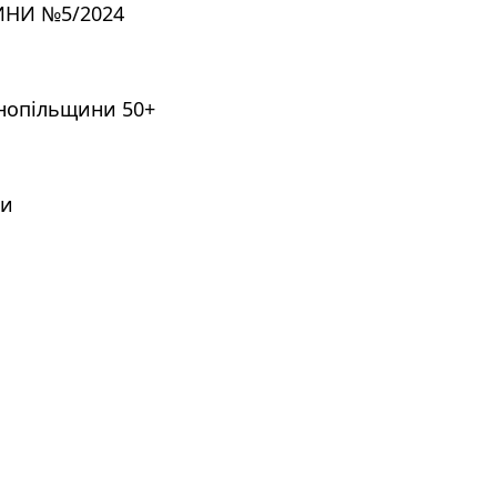
ИНИ №5/2024
рнопільщини 50+
ри