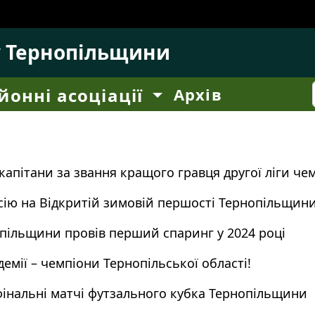
у Тернопільщини
йонні асоціації
Архів
капітани за звання кращого гравця другої ліги ч
ію на Відкритій зимовій першості Тернопільщин
пільщини провів перший спаринг у 2024 році
емії – чемпіони Тернопільської області!
фінальні матчі футзального кубка Тернопільщини