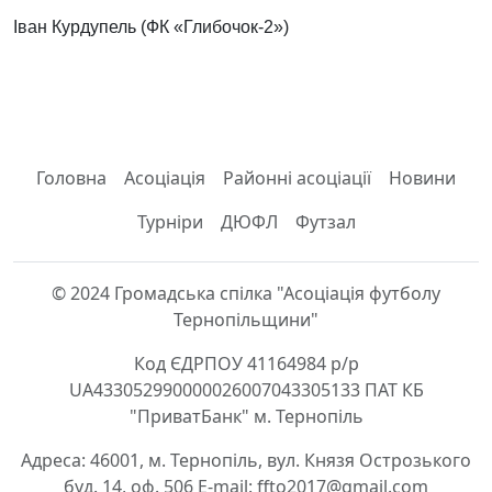
Іван Курдупель (ФК «Глибочок-2»)
Головна
Асоціація
Районні асоціації
Новини
Турніри
ДЮФЛ
Футзал
© 2024 Громадська спілка "Асоціація футболу
Тернопільщини"
Код ЄДРПОУ 41164984 р/р
UA433052990000026007043305133 ПАТ КБ
"ПриватБанк" м. Тернопіль
Адреса: 46001, м. Тернопіль, вул. Князя Острозького
буд. 14, оф. 506 E-mail: ffto2017@gmail.com