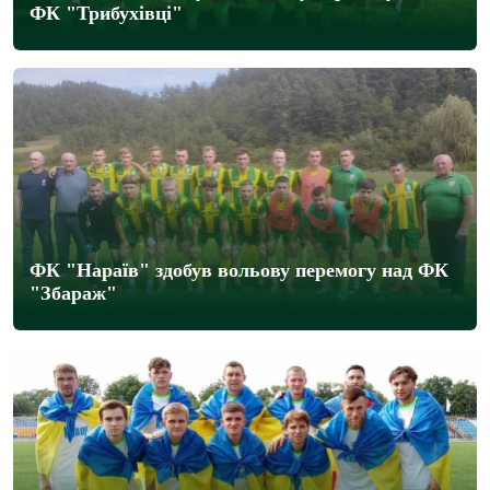
ФК "Трибухівці"
ФК "Нараїв" здобув вольову перемогу над ФК
"Збараж"