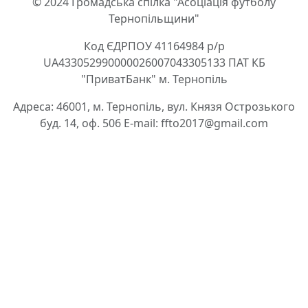
© 2024 Громадська спілка "Асоціація футболу
Тернопільщини"
Код ЄДРПОУ 41164984 р/р
UA433052990000026007043305133 ПАТ КБ
"ПриватБанк" м. Тернопіль
Адреса: 46001, м. Тернопіль, вул. Князя Острозького
буд. 14, оф. 506 E-mail: ffto2017@gmail.com