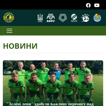
НОВИНИ
"Зелені леви" здобули важливу перемогу над