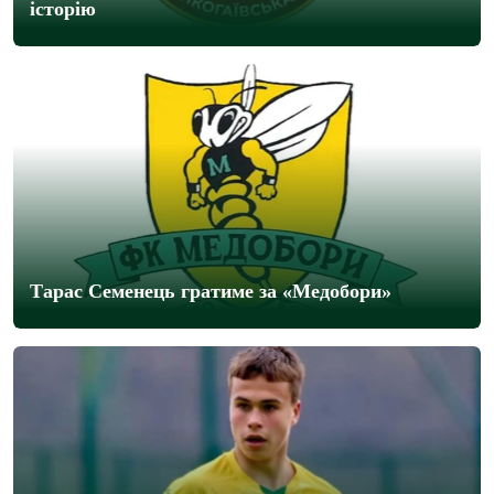
історію
Тарас Семенець гратиме за «Медобори»