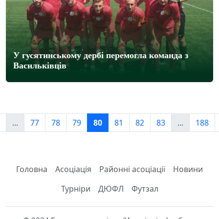
У гусятинському дербі перемогла команда з
Васильківців
...
77
78
79
80
81
82
83
...
188
Головна
Асоціація
Районні асоціації
Новини
Турніри
ДЮФЛ
Футзал