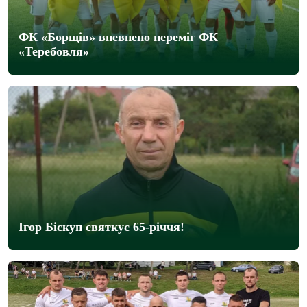
ФК «Борщів» впевнено переміг ФК
«Теребовля»
Ігор Біскуп святкує 65-річчя!