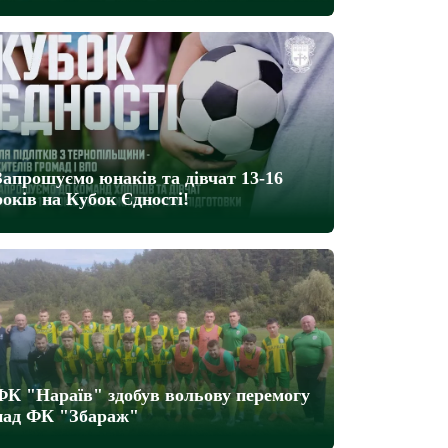
Запрошуємо юнаків та дівчат 13-16
років на Кубок Єдності!
ФК "Нараїв" здобув вольову перемогу
над ФК "Збараж"