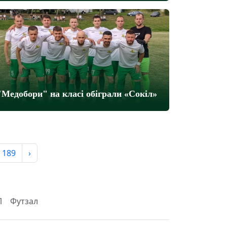
"Медобори" на класі обіграли «Сокіл»
189
›
Л
Футзал