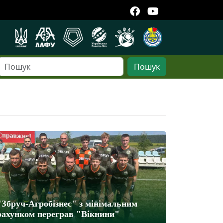
Пошук
"Збруч-Агробізнес" з мінімальним
рахунком переграв "Вікнини"