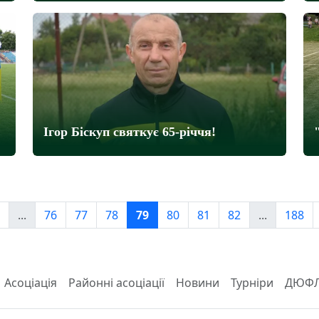
Ігор Біскуп святкує 65-річчя!
...
76
77
78
79
80
81
82
...
188
Асоціація
Районні асоціації
Новини
Турніри
ДЮФ