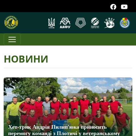
НОВИНИ
Хет-трик Андрія Пилип'юка приносить
перемогу команді з Плотичі у ветеранському