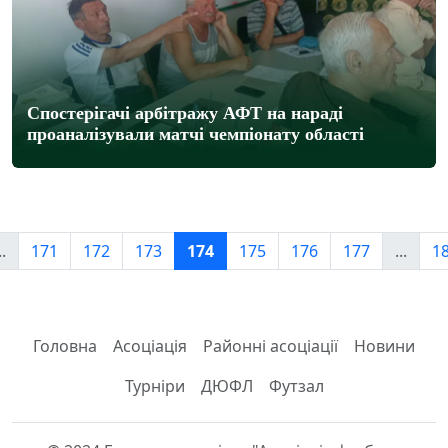
Спостерігачі арбітражу АФТ на нараді
проаналізували матчі чемпіонату області
..
171
172
173
174
175
176
177
...
1
Головна
Асоціація
Районні асоціації
Новини
Турніри
ДЮФЛ
Футзал