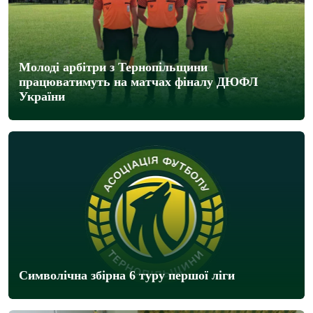
Молоді арбітри з Тернопільщини
працюватимуть на матчах фіналу ДЮФЛ
України
Символічна збірна 6 туру першої ліги