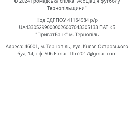
© 2024 Громадська спілка "Асоціація футболу
Тернопільщини"
Код ЄДРПОУ 41164984 р/р
UA433052990000026007043305133 ПАТ КБ
"ПриватБанк" м. Тернопіль
Адреса: 46001, м. Тернопіль, вул. Князя Острозького
буд. 14, оф. 506 E-mail: ffto2017@gmail.com