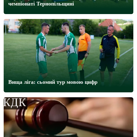
чемпіонаті Тернопільщині
Вища ліга: сьомий тур мовою цифр