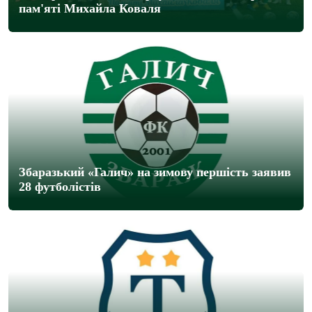
пам'яті Михайла Коваля
Збаразький «Галич» на зимову першість заявив
28 футболістів