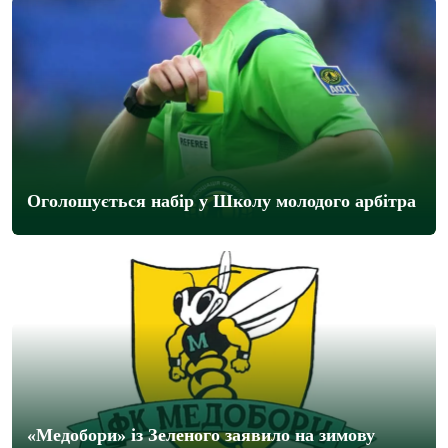
Оголошується набір у Школу молодого арбітра
«Медобори» із Зеленого заявило на зимову