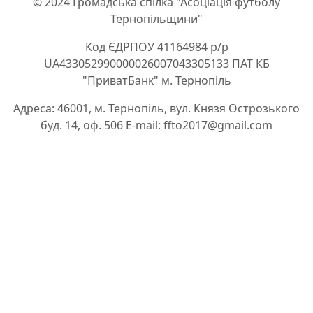
© 2024 Громадська спілка "Асоціація футболу
Тернопільщини"
Код ЄДРПОУ 41164984 р/р
UA433052990000026007043305133 ПАТ КБ
"ПриватБанк" м. Тернопіль
Адреса: 46001, м. Тернопіль, вул. Князя Острозького
буд. 14, оф. 506 E-mail: ffto2017@gmail.com