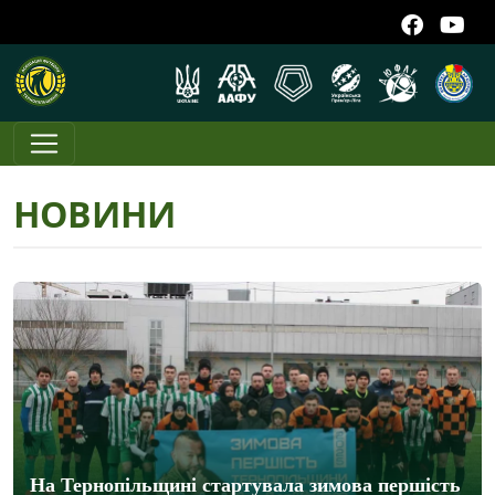
НОВИНИ
На Тернопільщині стартувала зимова першість