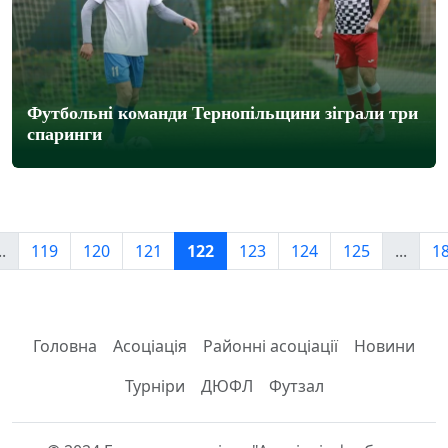
Футбольні команди Тернопільщини зіграли три
спаринги
..
119
120
121
122
123
124
125
...
1
Головна
Асоціація
Районні асоціації
Новини
Турніри
ДЮФЛ
Футзал