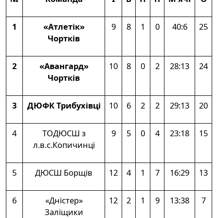
1
«Атлетік»
9
8
1
0
40:6
25
Чортків
2
«Авангард»
10
8
0
2
28:13
24
Чортків
3
ДЮФК Трибухівці
10
6
2
2
29:13
20
4
ТОДЮСШ з
9
5
0
4
23:18
15
л.в.с.Копичинці
5
ДЮСШ Борщів
12
4
1
7
16:29
13
6
«Дністер»
12
2
1
9
13:38
7
Заліщики