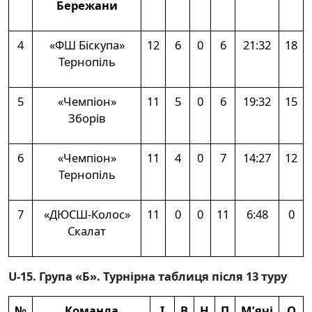
Бережани
4
«ФШ Біскупа»
12
6
0
6
21:32
18
Тернопіль
5
«Чемпіон»
11
5
0
6
19:32
15
Зборів
6
«Чемпіон»
11
4
0
7
14:27
12
Тернопіль
7
«ДЮСШ-Колос»
11
0
0
11
6:48
0
Скалат
U-15. Група «Б». Турнірна таблиця
після 13 туру
№
Команда
І
В
Н
П
М’ячі
О