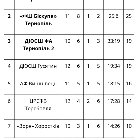
2
«ФШ Біскупа»
11
8
1
2
25:6
25
Тернопіль
3
ДЮСШ ФА
10
6
1
3
33:19
19
Тернопіль-2
4
ДЮСШ Гусятин
12
6
1
5
19:34
19
5
АФ Вишнівець
11
5
1
5
18:15
16
6
ЦРСФВ
12
4
2
6
17:28
14
Теребовля
7
«Зоря» Хоростків
10
3
1
6
14:26
10