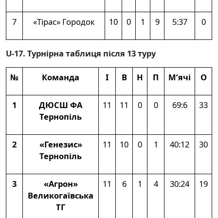
7
«Тірас» Городок
10
0
1
9
5:37
0
U-17. Турнірна таблиця після 13 туру
№
Команда
І
В
Н
П
М’ячі
О
1
ДЮСШ ФА
11
11
0
0
69:6
33
Тернопіль
2
«Генезис»
11
10
0
1
40:12
30
Тернопіль
3
«Агрон»
11
6
1
4
30:24
19
Великогаївська
ТГ