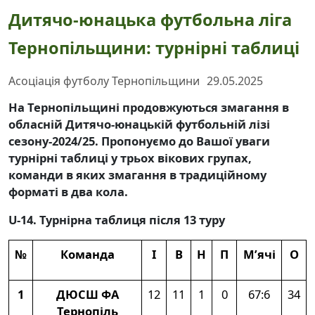
Дитячо-юнацька футбольна ліга
Тернопільщини: турнірні таблиці
Асоціація футболу Тернопільщини
29.05.2025
На Тернопільщині продовжуються змагання в
обласній Дитячо-юнацькій футбольній лізі
сезону-2024/25. Пропонуємо до Вашої уваги
турнірні таблиці у трьох вікових групах,
команди в яких змагання в традиційному
форматі в два кола.
U-14. Турнірна таблиця після 13 туру
№
Команда
І
В
Н
П
М’ячі
О
1
ДЮСШ ФА
12
11
1
0
67:6
34
Тернопіль