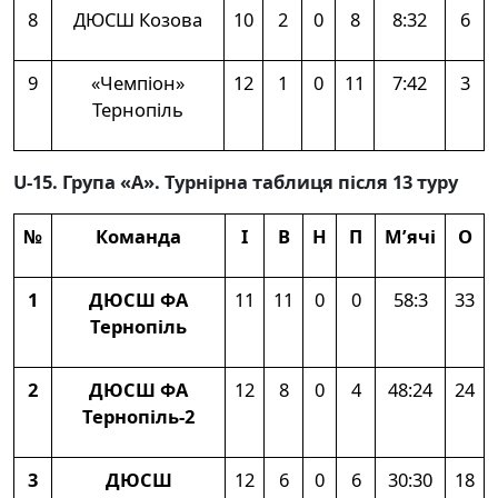
8
ДЮСШ Козова
10
2
0
8
8:32
6
9
«Чемпіон»
12
1
0
11
7:42
3
Тернопіль
U-15. Група «А». Турнірна таблиця після 13 туру
№
Команда
І
В
Н
П
М’ячі
О
1
ДЮСШ ФА
11
11
0
0
58:3
33
Тернопіль
2
ДЮСШ ФА
12
8
0
4
48:24
24
Тернопіль-2
3
ДЮСШ
12
6
0
6
30:30
18