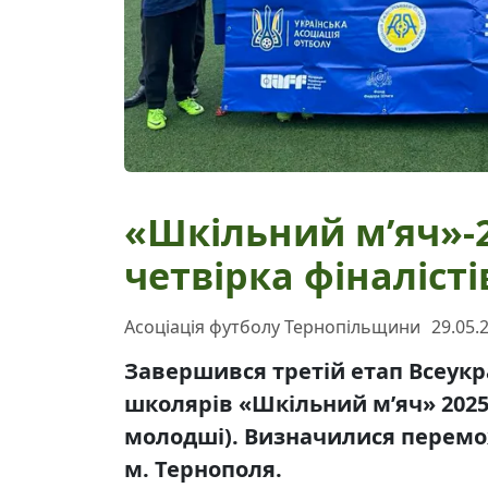
«Шкільний м’яч»-
четвірка фіналісті
Асоціація футболу Тернопільщини
29.05.
Завершився третій етап Всеукр
школярів «Шкільний м’яч» 2025 
молодші). Визначилися перемож
м. Тернополя.