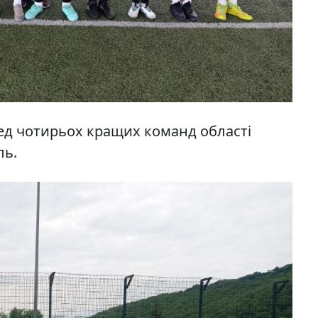
ед чотирьох кращих команд області
ль.