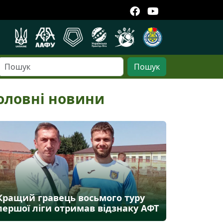
Пошук
оловні новини
Кращий гравець восьмого туру
першої ліги отримав відзнаку АФТ