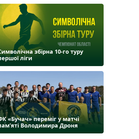
Символічна збірна 10-го туру
першої ліги
ФК «Бучач» переміг у матчі
пам’яті Володимира Дроня