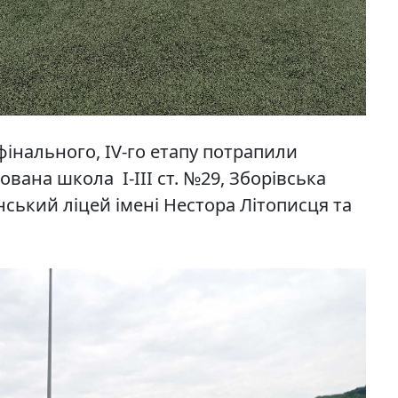
фінального, IV-го етапу потрапили
ована школа I-III ст. №29, Зборівська
ський ліцей імені Нестора Літописця та