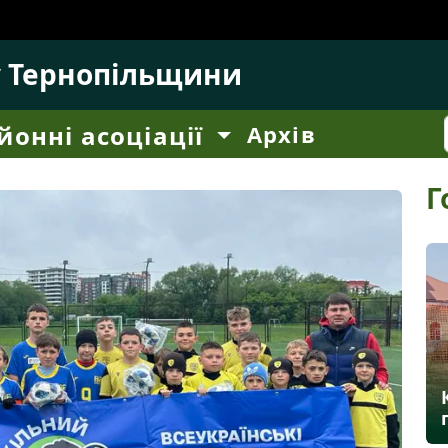
у Тернопільщини
йонні асоціації
Архів
Г