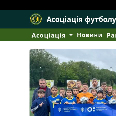
Асоціація футбол
Асоціація
Новини
Ра