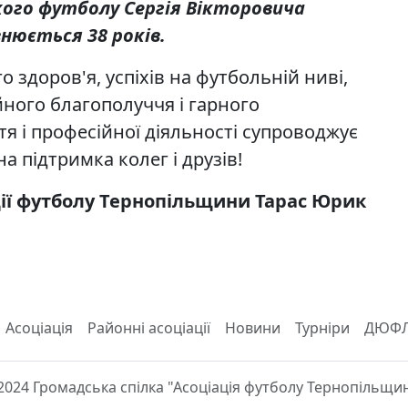
ького футболу Сергія Вікторовича
нюється 38 років.
 здоров'я, успіхів на футбольній ниві,
йного благополуччя і гарного
тя і професійної діяльності супроводжує
на підтримка колег і друзів!
ції футболу Тернопільщини Тарас Юрик
Асоціація
Районні асоціації
Новини
Турніри
ДЮФ
2024 Громадська спілка "Асоціація футболу Тернопільщи