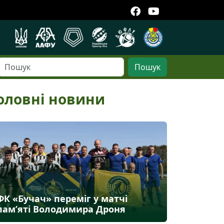
Пошук
оловні новини
ФК «Бучач» переміг у матчі
пам’яті Володимира Дроня