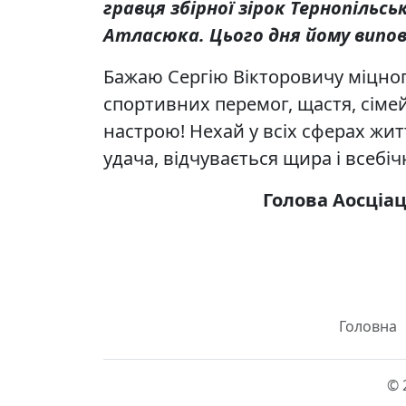
гравця збірної зірок Тернопільс
Атласюка. Цього дня йому випов
Бажаю Сергію Вікторовичу міцного
спортивних перемог, щастя, сіме
настрою! Нехай у всіх сферах жит
удача, відчувається щира і всебіч
Голова Аосціа
Головна
© 