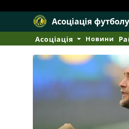
Асоціація футбол
Асоціація
Новини
Ра