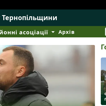
у Тернопільщини
йонні асоціації
Архів
Г