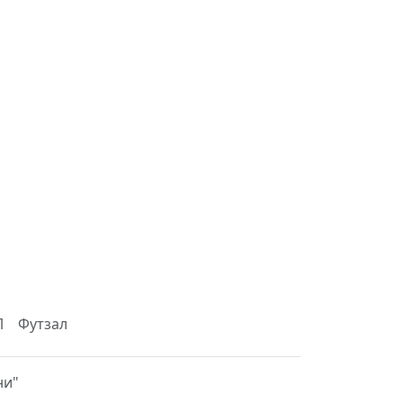
Л
Футзал
ни"