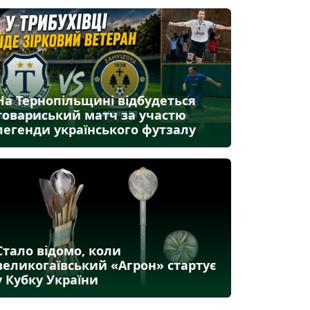
На Тернопільщині відбудеться
товариський матч за участю
легенди українського футзалу
Стало відомо, коли
великогаївський «Агрон» стартує
у Кубку України