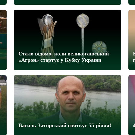
Стало відомо, коли великогаївський
«Агрон» стартує у Кубку України
Василь Заторський святкує 55-річчя!