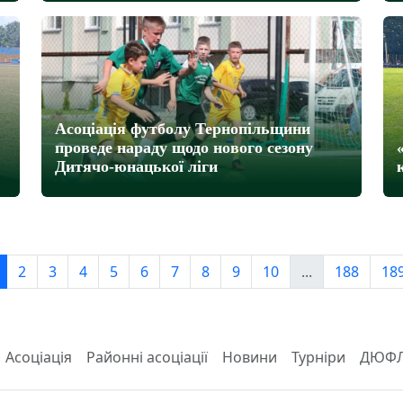
Асоціація футболу Тернопільщини
проведе нараду щодо нового сезону
Дитячо-юнацької ліги
2
3
4
5
6
7
8
9
10
...
188
18
Асоціація
Районні асоціації
Новини
Турніри
ДЮФ