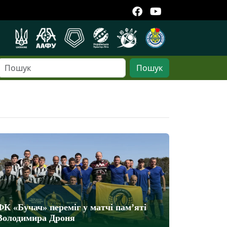
Пошук
ФК «Бучач» переміг у матчі пам’яті
Володимира Дроня