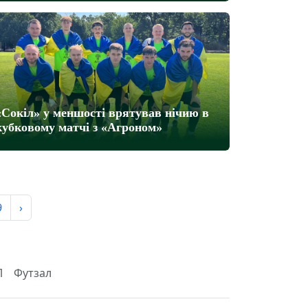
«Сокіл» у меншості врятував нічию в
кубковому матчі з «Агроном»
9
›
Л
Футзал