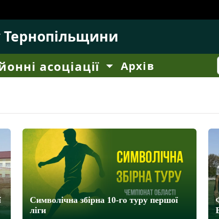
у Тернопільщини
йонні асоціації
Архів
ї
Символічна збірна 10-го туру першої
ліги