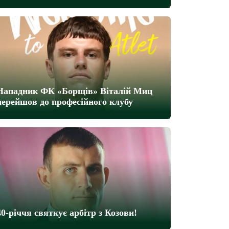
Нападник ФК «Борщів» Віталій Миц
перейшов до професійного клубу
40-річчя святкує арбітр з Козови!