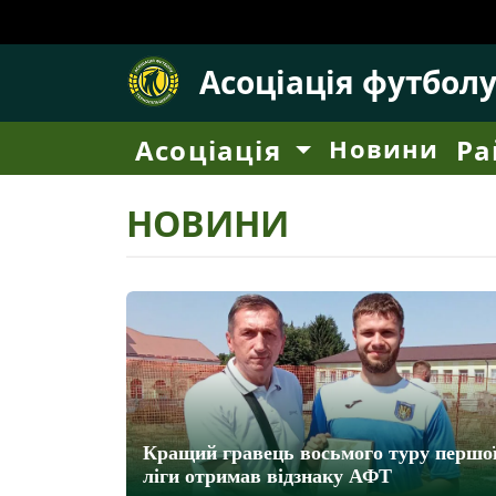
Асоціація футбол
Асоціація
Новини
Ра
НОВИНИ
Кращий гравець восьмого туру першо
ліги отримав відзнаку АФТ