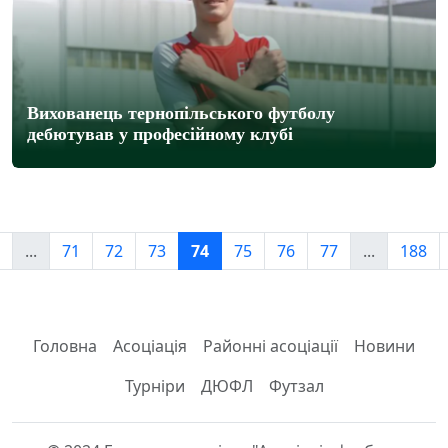
Вихованець тернопільського футболу
дебютував у професійному клубі
...
71
72
73
74
75
76
77
...
188
Головна
Асоціація
Районні асоціації
Новини
Турніри
ДЮФЛ
Футзал