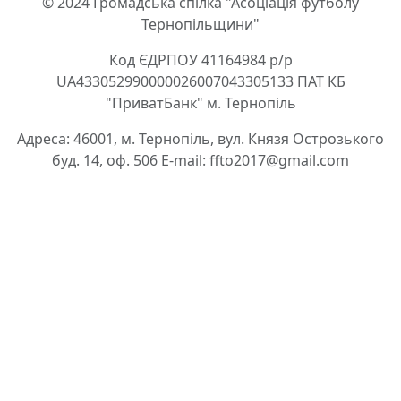
© 2024 Громадська спілка "Асоціація футболу
Тернопільщини"
Код ЄДРПОУ 41164984 р/р
UA433052990000026007043305133 ПАТ КБ
"ПриватБанк" м. Тернопіль
Адреса: 46001, м. Тернопіль, вул. Князя Острозького
буд. 14, оф. 506 E-mail: ffto2017@gmail.com