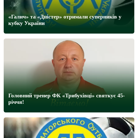
«Галич» та «Дністер» отримали суперників у
кубку України
Головний тренер ФК «Трибухівці» святкує 45-
річчя!