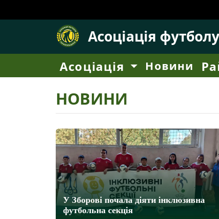
Асоціація футбол
Асоціація
Новини
Ра
НОВИНИ
У Зборові почала діяти інклюзивна
футбольна секція