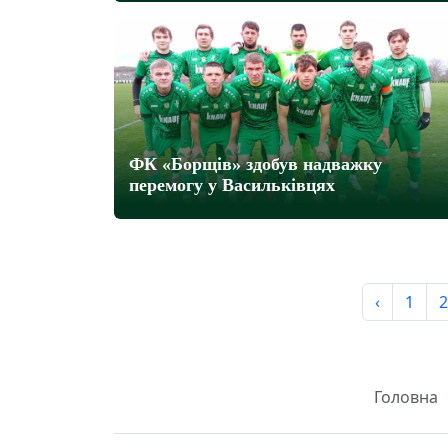
ФК «Борщів» здобув надважку
перемогу у Васильківцях
‹
1
2
Головна