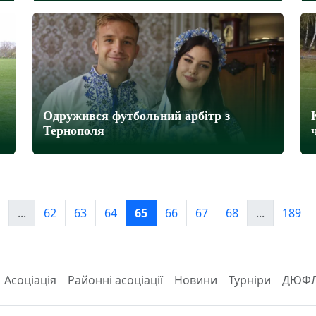
Одружився футбольний арбітр з
Тернополя
...
62
63
64
65
66
67
68
...
189
Асоціація
Районні асоціації
Новини
Турніри
ДЮФ