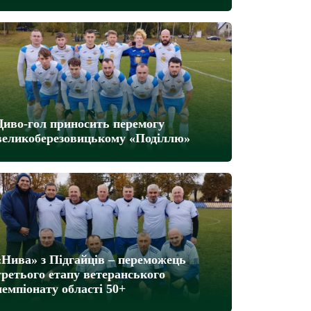
Диво-гол приносить перемогу
великоберезовицькому «Поділлю»
«Нива» з Підгайців – переможець
третього етапу ветеранського
чемпіонату області 50+