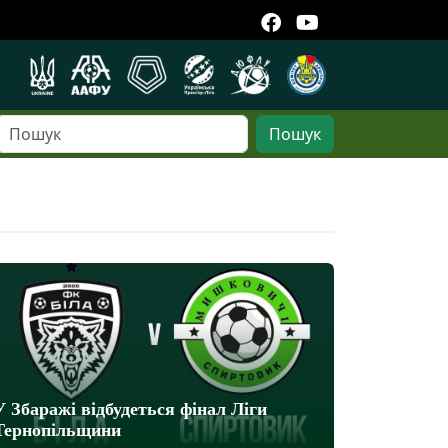
Пошук
У Збаражі відбудеться фінал Ліги
Тернопільщини