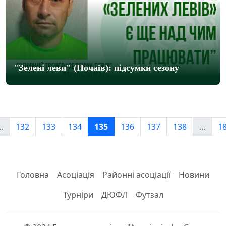
"Зелені леви" (Почаїв): підсумки сезону
..
132
133
134
135
136
137
138
...
1
Головна
Асоціація
Районні асоціації
Новини
Турніри
ДЮФЛ
Футзал