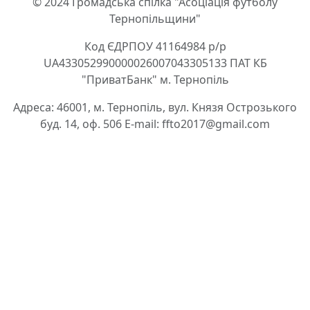
© 2024 Громадська спілка "Асоціація футболу
Тернопільщини"
Код ЄДРПОУ 41164984 р/р
UA433052990000026007043305133 ПАТ КБ
"ПриватБанк" м. Тернопіль
Адреса: 46001, м. Тернопіль, вул. Князя Острозького
буд. 14, оф. 506 E-mail: ffto2017@gmail.com