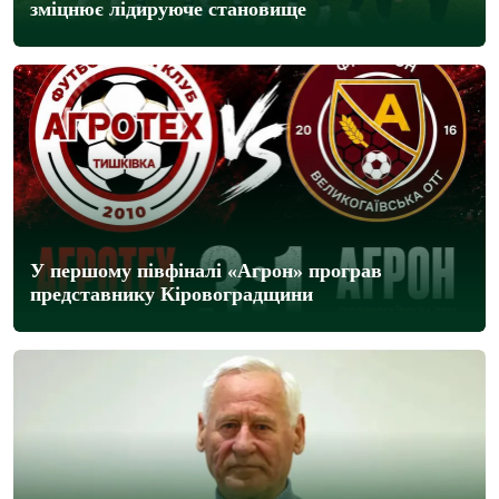
зміцнює лідируюче становище
У першому півфіналі «Агрон» програв
представнику Кіровоградщини