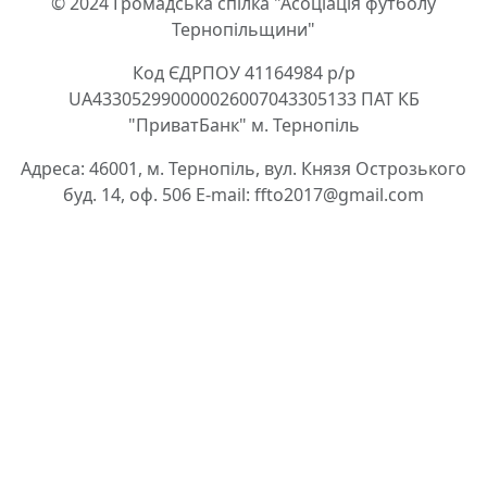
© 2024 Громадська спілка "Асоціація футболу
Тернопільщини"
Код ЄДРПОУ 41164984 р/р
UA433052990000026007043305133 ПАТ КБ
"ПриватБанк" м. Тернопіль
Адреса: 46001, м. Тернопіль, вул. Князя Острозького
буд. 14, оф. 506 E-mail: ffto2017@gmail.com