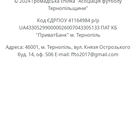
© 2024 Громадська спілка "Асоціація футболу
Тернопільщини"
Код ЄДРПОУ 41164984 р/р
UA433052990000026007043305133 ПАТ КБ
"ПриватБанк" м. Тернопіль
Адреса: 46001, м. Тернопіль, вул. Князя Острозького
буд. 14, оф. 506 E-mail: ffto2017@gmail.com