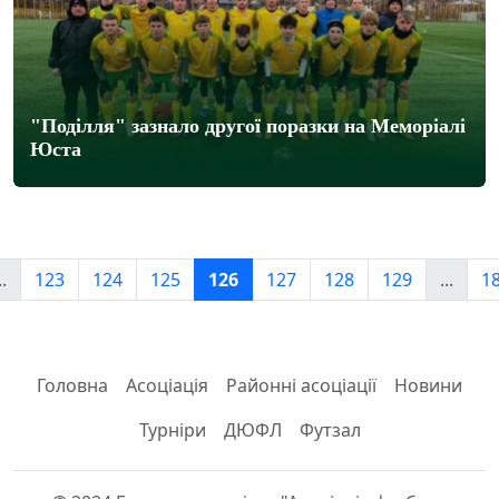
"Поділля" зазнало другої поразки на Меморіалі
Юста
..
123
124
125
126
127
128
129
...
1
Головна
Асоціація
Районні асоціації
Новини
Турніри
ДЮФЛ
Футзал