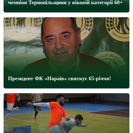
чемпіон Тернопільщини у віковій категорії 60+
Президент ФК «Нараїв» святкує 65-річчя!