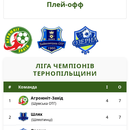
Плей-офф
ЛІГА ЧЕМПІОНІВ
ТЕРНОПІЛЬЩИНИ
#
Команда
І
О
Агроюніт-Захід
1
4
7
(Шумська ОТГ)
Шлях
2
4
7
(Шляхтинці)