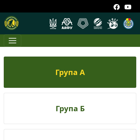
Група А
Група Б