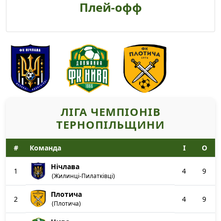
Плей-офф
ЛІГА ЧЕМПІОНІВ
ТЕРНОПІЛЬЩИНИ
#
Команда
І
О
Нічлава
1
4
9
(Жилинці-Пилатківці)
Плотича
2
4
9
(Плотича)