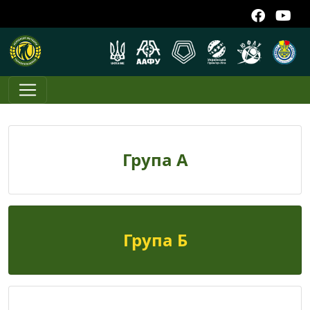
Група А
Група Б