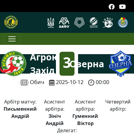
Агроюніт-
3
Озерна
Захід
:
Обич
2025-10-12
00:00
1
Арбітр матчу:
Асистент
Асистент
Четвертий
Письменний
арбітра:
арбітра:
арбітр:
Андрій
Зініч
Гуменний
Андрій
Віктор
Делегат: