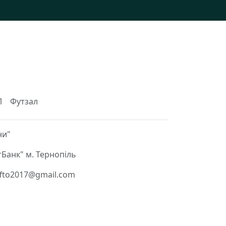
Л
Футзал
ни"
Банк" м. Тернопіль
 ffto2017@gmail.com