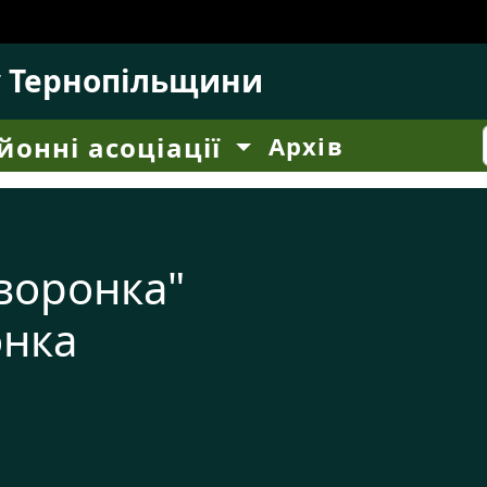
у Тернопільщини
йонні асоціації
Архів
воронка"
онка