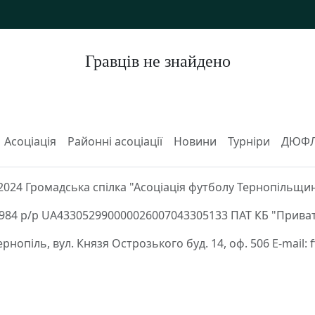
Гравців не знайдено
Асоціація
Районні асоціації
Новини
Турніри
ДЮФ
2024 Громадська спілка "Асоціація футболу Тернопільщи
84 р/р UA433052990000026007043305133 ПАТ КБ "Приват
Тернопіль, вул. Князя Острозького буд. 14, оф. 506 E-mail: