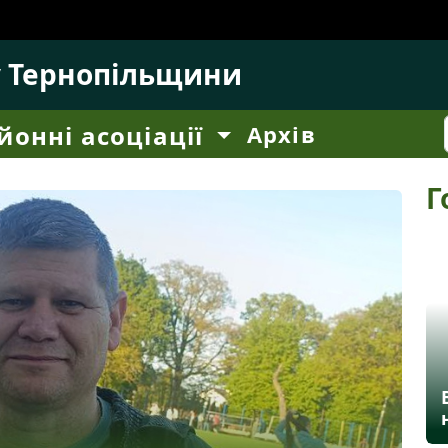
у Тернопільщини
йонні асоціації
Архів
Г