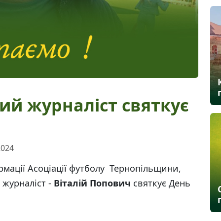
ий журналіст святкує
2024
ормації Асоціації футболу Тернопільщини,
 журналіст -
Віталій Попович
святкує День