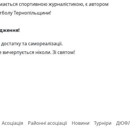
аймається спортивною журналістикою, є автором
футболу Тернопільщини!
одження!
 достатку та самореалізації.
не вичерпується ніколи. Зі святом!
Асоціація
Районні асоціації
Новини
Турніри
ДЮФ