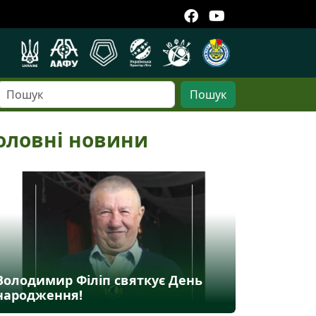
Пошук
оловні новини
Володимир Філіп святкує День
народження!