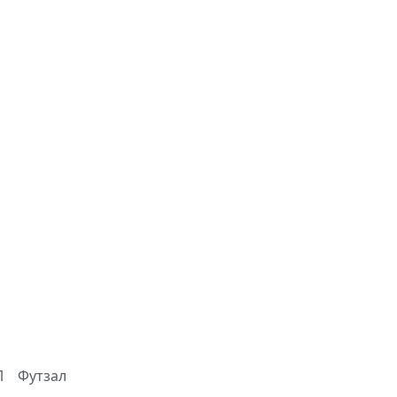
Л
Футзал