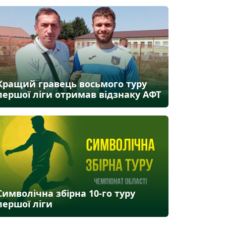
Кращий гравець восьмого туру
першої ліги отримав відзнаку АФТ
Символічна збірна 10-го туру
першої ліги