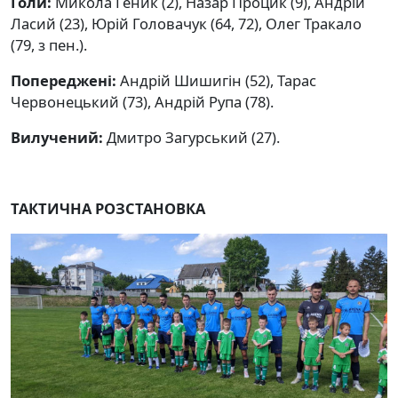
Голи:
Микола Геник (2), Назар Процик (9), Андрій
Ласий (23), Юрій Головачук (64, 72), Олег Тракало
(79, з пен.).
Попереджені:
Андрій Шишигін (52), Тарас
Червонецький (73), Андрій Рупа (78).
Вилучений:
Дмитро Загурський (27).
ТАКТИЧНА РОЗСТАНОВКА