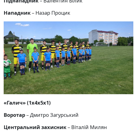
Піднападник
– Валентин Білик
Нападник
– Назар Процик
«Галич» (1х4х5х1)
Воротар
– Дмитро Загурський
Центральний захисник
– Віталій Милян