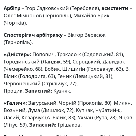
Арбітр
– Ігор Садковський (Теребовля),
асистенти
–
Олег Мімнонов (Тернопіль), Михайло Брик
(Чортків).
Спостерігач арбітражу
– Віктор Вересюк
(Тернопіль).
«Дністер»:
Попович, Тракало-к (Садовський, 81),
Городинcький (Ландяк, 59), Сороцький, Давидюк
(Чемерейко, 68), Бобик, Шишигін (Головачук, 63), В.
Білик (Голодрига, 63), Геник (Левицький, 81),
Червонецький (Стрільчук, 77),
Процик.
Запасний:
Кузняк,
«Галич»:
Загурський, Чорній (Прокопів, 80), Милян,
Возьний, Дума (Дишлюк, 72), Купчак, Чубатий-к,
Ласий, Козарчук (А. Білик, 83), Ухман (Рупа, 28), Яцків
(Літус, 59).
Запасний:
Грішаков.