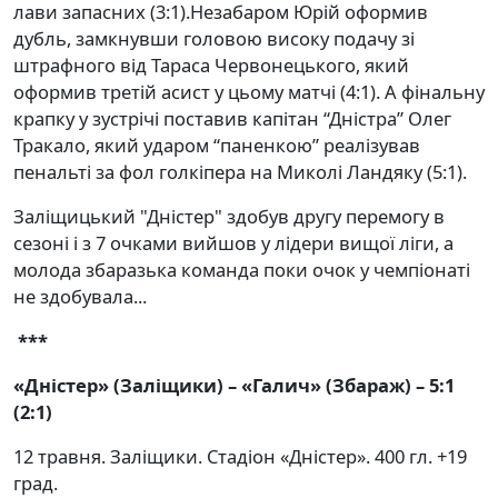
лави запасних (3:1).Незабаром Юрій оформив
дубль, замкнувши головою високу подачу зі
штрафного від Тараса Червонецького, який
оформив третій асист у цьому матчі (4:1). А фінальну
крапку у зустрічі поставив капітан “Дністра” Олег
Тракало, який ударом “паненкою” реалізував
пенальті за фол голкіпера на Миколі Ландяку (5:1).
Заліщицький "Дністер" здобув другу перемогу в
сезоні і з 7 очками вийшов у лідери вищої ліги, а
молода збаразька команда поки очок у чемпіонаті
не здобувала...
***
«Дністер» (Заліщики) – «Галич» (Збараж) – 5:1
(2:1)
12 травня. Заліщики. Стадіон «Дністер». 400 гл. +19
град.