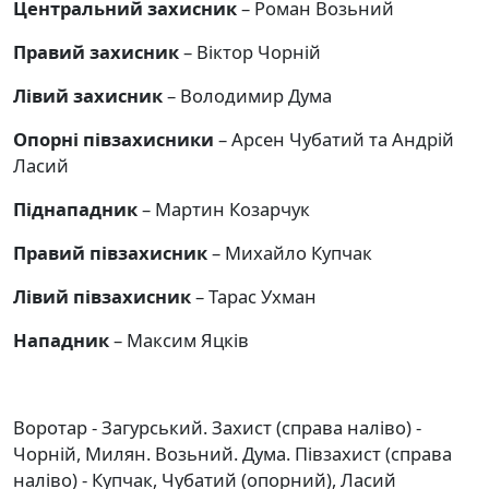
Центральний захисник
– Роман Возьний
Правий захисник
– Віктор Чорній
Лівий захисник
– Володимир Дума
Опорні півзахисники
– Арсен Чубатий та Андрій
Ласий
Піднападник
– Мартин Козарчук
Правий півзахисник
– Михайло Купчак
Лівий півзахисник
– Тарас Ухман
Нападник
– Максим Яцків
Воротар - Загурський. Захист (справа наліво) -
Чорній, Милян. Возьний. Дума. Півзахист (справа
наліво) - Купчак, Чубатий (опорний), Ласий