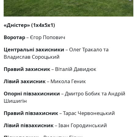
«Дністер» (1х4х5х1)
Воротар
– Єгор Попович
Центральні захисники
– Олег Тракало та
Владислав Сороцький
Правий захисник
– Віталій Давидюк
Лівий захисник
– Микола Геник
Опорні півзахисники
– Дмитро Бобик та Андрій
Шишигін
Правий півзахисник
– Тарас Червонецький
Лівий півзахисник
– Іван Городинський