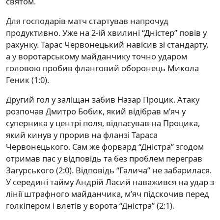
святом.
Для господарів матч стартував напрочуд
продуктивно. Уже на 2-ій хвилині “Дністер” повів у
рахунку. Тарас Червонецький навісив зі стандарту,
а у воротарському майданчику точно ударом
головою пробив фланговий оборонець Микола
Геник (1:0).
Другий гол у заліщан забив Назар Процик. Атаку
розпочав Дмитро Бобик, який відібрав м’яч у
суперника у центрі поля, відпасував на Процика,
який кинув у прорив на фланзі Тараса
Червонецького. Сам же форвард “Дністра” згодом
отримав пас у відповідь та без проблем переграв
Загурського (2:0). Відповідь “Галича” не забарилася.
У середині тайму Андрій Ласий наважився на удар з
лінії штрафного майданчика, м’яч підскочив перед
голкіпером і влетів у ворота “Дністра” (2:1).