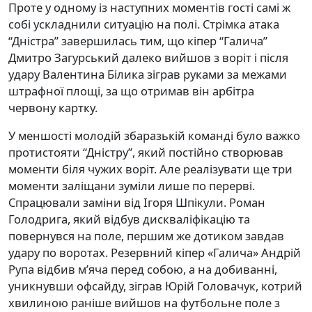
Проте у одному із наступних моментів гості самі ж
собі ускладнили ситуацію на полі. Стрімка атака
“Дністра” завершилась тим, що кіпер “Галича”
Дмитро Загурський далеко вийшов з воріт і після
удару Валентина Білика зіграв руками за межами
штрафної площі, за що отримав він арбітра
червону картку.
У меншості молодій збаразькій команді було важко
протистояти “Дністру”, який постійно створював
моменти біля чужих воріт. Але реалізувати ще три
моменти заліщани зуміли лише по перерві.
Спрацювали заміни від Ігоря Шпікули. Роман
Голодрига, який відбув дискваліфікацію та
повернувся на поле, першим же дотиком завдав
удару по воротах. Резервний кіпер «Галича» Андрій
Рупа відбив м’яча перед собою, а на добиванні,
уникнувши офсайду, зіграв Юрій Головачук, котрий
хвилиною раніше вийшов на футбольне поле з