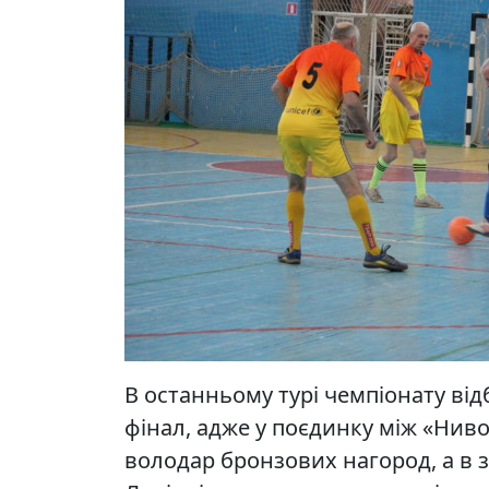
В останньому турі чемпіонату відб
фінал, адже у поєдинку між «Нив
володар бронзових нагород, а в зу