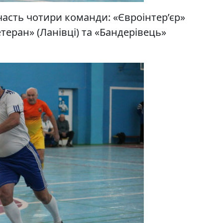
часть чотири команди: «Євроінтер’єр»
етеран» (Ланівці) та «Бандерівець»