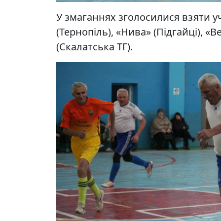
У змаганнях зголосилися взяти у
(Тернопіль), «Нива» (Підгайці), «В
(Скалатська ТГ).