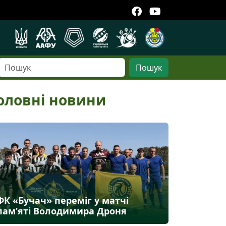
Пошук
оловні новини
ФК «Бучач» переміг у матчі
пам’яті Володимира Дроня