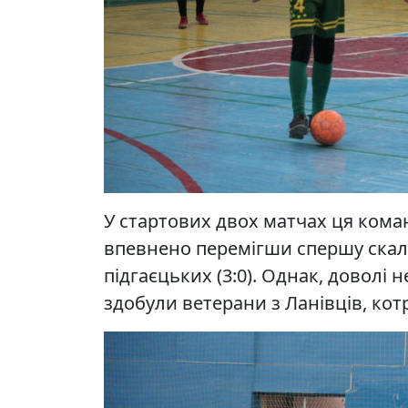
У стартових двох матчах ця кома
впевнено перемігши спершу скалат
підгаєцьких (3:0). Однак, доволі 
здобули ветерани з Ланівців, котр