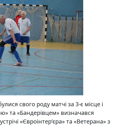
улися свого роду матчі за 3-є місце і
ою» та «Бандерівцем» визначався
стрічі «Євроінтер’єра» та «Ветерана» з