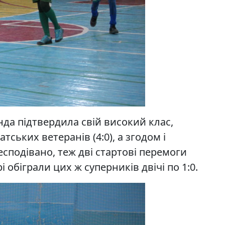
нда підтвердила свій високий клас,
ських ветеранів (4:0), а згодом і
несподівано, теж дві стартові перемоги
і обіграли цих ж суперників двічі по 1:0.