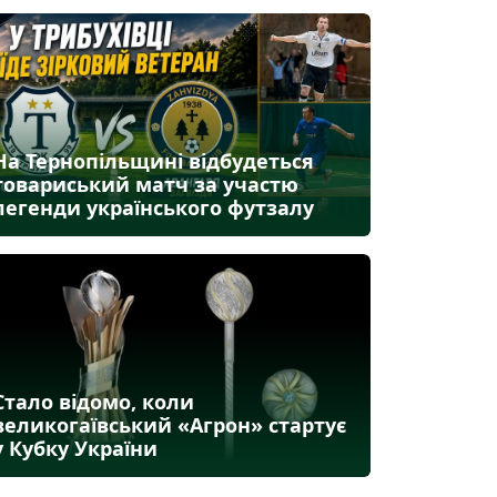
На Тернопільщині відбудеться
товариський матч за участю
легенди українського футзалу
Стало відомо, коли
великогаївський «Агрон» стартує
у Кубку України