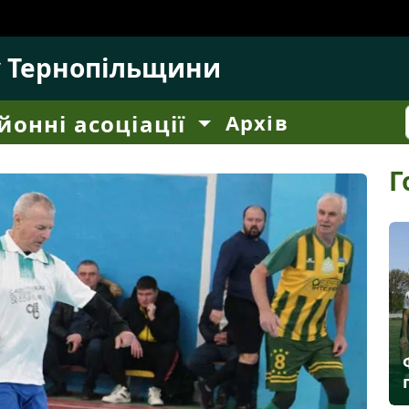
у Тернопільщини
йонні асоціації
Архів
Г