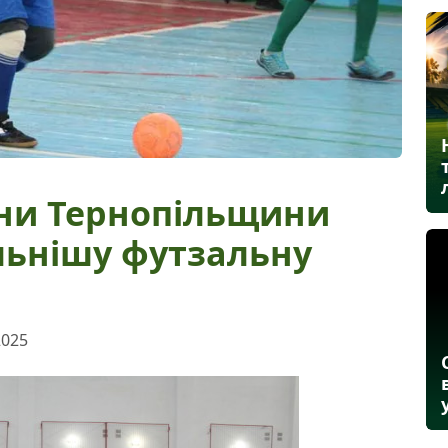
ни Тернопільщини
ьнішу футзальну
2025