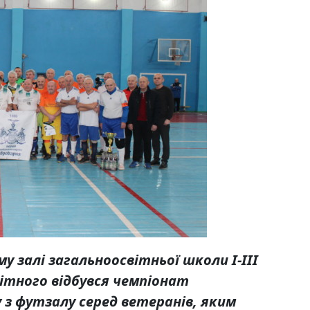
му залі загальноосвітньої школи І-ІІІ
літного
відбувся чемпіонат
у з футзалу серед ветеранів, яким